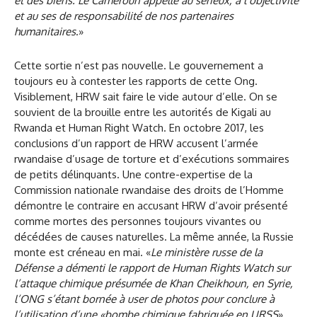
et des biens. Le Cameroun appelle au sérieux, à l’objectivité
et au ses de responsabilité de nos partenaires
humanitaires
.»
Cette sortie n’est pas nouvelle. Le gouvernement a
toujours eu à contester les rapports de cette Ong.
Visiblement, HRW sait faire le vide autour d’elle. On se
souvient de la brouille entre les autorités de Kigali au
Rwanda et Human Right Watch. En octobre 2017, les
conclusions d’un rapport de HRW accusent l’armée
rwandaise d’usage de torture et d’exécutions sommaires
de petits délinquants. Une contre-expertise de la
Commission nationale rwandaise des droits de l’Homme
démontre le contraire en accusant HRW d’avoir présenté
comme mortes des personnes toujours vivantes ou
décédées de causes naturelles. La même année, la Russie
monte est créneau en mai. «
Le
ministère russe de la
Défense a démenti le rapport de Human Rights Watch sur
l’attaque chimique présumée de Khan Cheikhoun, en Syrie,
l’ONG s’étant bornée à user de photos pour conclure à
l’utilisation d’une «bombe chimique fabriquée en URSS
»,