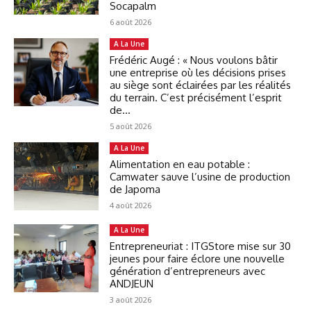
Socapalm
6 août 2026
A La Une
Frédéric Augé : « Nous voulons bâtir
une entreprise où les décisions prises
au siège sont éclairées par les réalités
du terrain. C’est précisément l’esprit
de...
5 août 2026
A La Une
Alimentation en eau potable :
Camwater sauve l’usine de production
de Japoma
4 août 2026
A La Une
Entrepreneuriat : ITGStore mise sur 30
jeunes pour faire éclore une nouvelle
génération d’entrepreneurs avec
ANDJEUN
3 août 2026