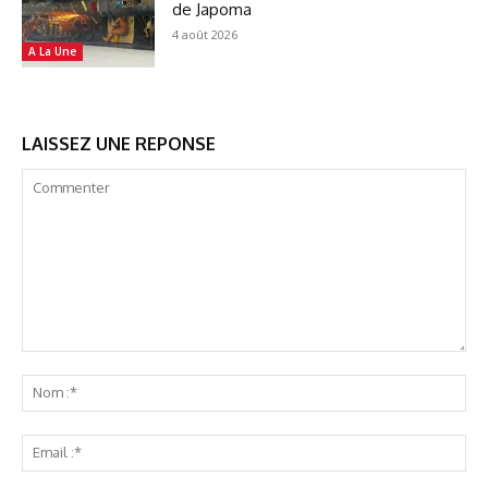
de Japoma
4 août 2026
A La Une
LAISSEZ UNE REPONSE
Commenter
No
:*
Ema
:*