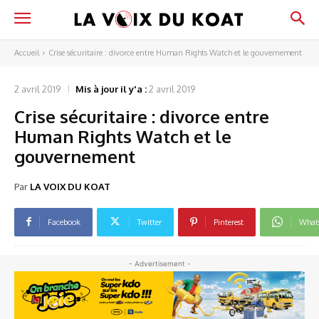
Accueil
Crise sécuritaire : divorce entre Human Rights Watch et le gouvernement
2 avril 2019
Mis à jour il y'a :
2 avril 2019
Crise sécuritaire : divorce entre
Human Rights Watch et le
gouvernement
Par
LA VOIX DU KOAT
Facebook
Twitter
Pinterest
What
- Advertisement -