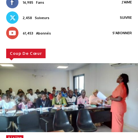
J'AIME
16,985
Fans
SUIVRE
2,458
Suiveurs
S'ABONNER
61,453
Abonnés
Coup De Cœur
A La Une