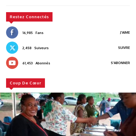
Restez Connectés
J'AIME
16,985
Fans
SUIVRE
2,458
Suiveurs
S'ABONNER
61,453
Abonnés
Coup De Cœur