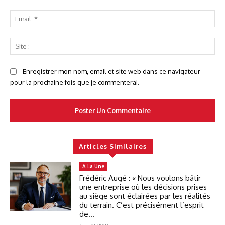
Ema
:*
Sit
:
Enregistrer mon nom, email et site web dans ce navigateur
pour la prochaine fois que je commenterai.
Articles Similaires
A La Une
Frédéric Augé : « Nous voulons bâtir
une entreprise où les décisions prises
au siège sont éclairées par les réalités
du terrain. C’est précisément l’esprit
de...