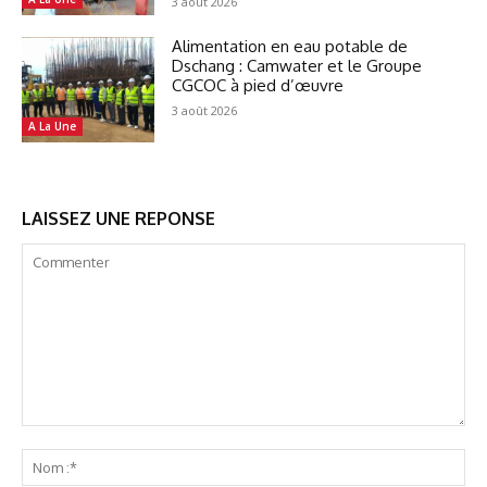
3 août 2026
Alimentation en eau potable de
Dschang : Camwater et le Groupe
CGCOC à pied d’œuvre
3 août 2026
A La Une
LAISSEZ UNE REPONSE
Commenter
No
:*