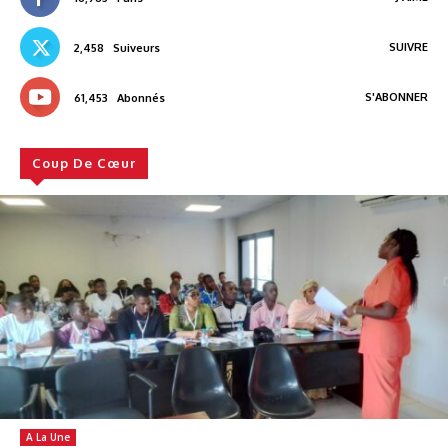
SUIVRE
2,458
Suiveurs
S'ABONNER
61,453
Abonnés
Coup De Cœur
A La Une