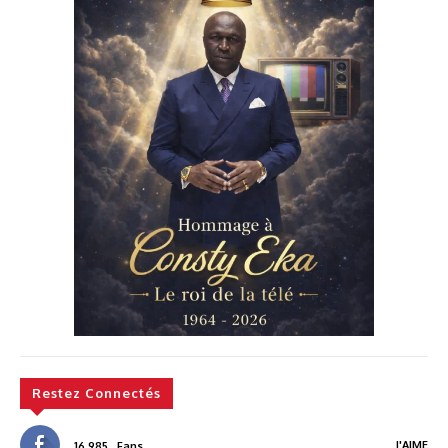
Restez Connectés
J'AIME
16,985
Fans