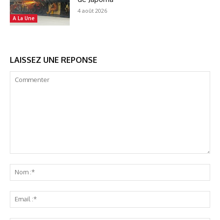
4 août 2026
A La Une
LAISSEZ UNE REPONSE
Commenter
No
:*
Ema
:*