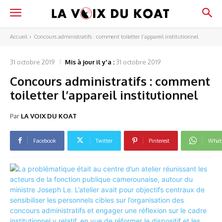
Accueil
Concours administratifs : comment toiletter l’appareil institutionnel
31 octobre 2019
Mis à jour il y'a :
31 octobre 2019
Concours administratifs : comment
toiletter l’appareil institutionnel
Par
LA VOIX DU KOAT
Facebook
Twitter
Pinterest
What