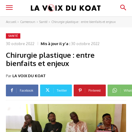
Accueil
Cameroun
Santé
Chirurgie plastique : entre bienfaits et enjeux
SANTÉ
30 octobre 2022
Mis à jour il y'a :
30 octobre 2022
Chirurgie plastique : entre
bienfaits et enjeux
Par
LA VOIX DU KOAT
Facebook
Twitter
Pinterest
What