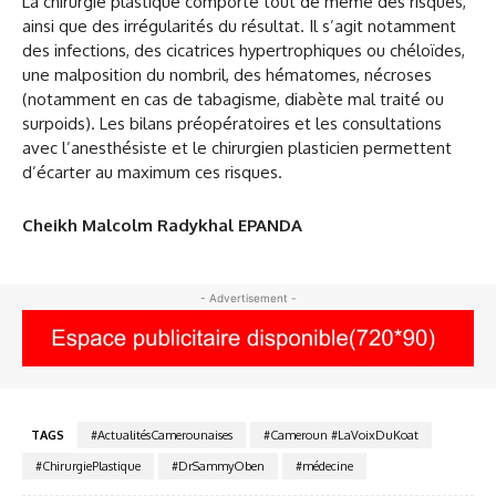
La chirurgie plastique comporte tout de même des risques,
ainsi que des irrégularités du résultat. Il s’agit notamment
des infections, des cicatrices hypertrophiques ou chéloïdes,
une malposition du nombril, des hématomes, nécroses
(notamment en cas de tabagisme, diabète mal traité ou
surpoids). Les bilans préopératoires et les consultations
avec l’anesthésiste et le chirurgien plasticien permettent
d’écarter au maximum ces risques.
Cheikh Malcolm Radykhal EPANDA
- Advertisement -
TAGS
#ActualitésCamerounaises
#Cameroun #LaVoixDuKoat
#ChirurgiePlastique
#DrSammyOben
#médecine