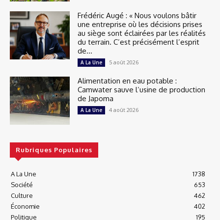
Frédéric Augé : « Nous voulons bâtir
une entreprise où les décisions prises
au siège sont éclairées par les réalités
du terrain. C’est précisément l’esprit
de...
5 août 2026
A La Une
Alimentation en eau potable :
Camwater sauve l’usine de production
de Japoma
4 août 2026
A La Une
Rubriques Populaires
A La Une
1738
Société
653
Culture
462
Économie
402
Politique
195