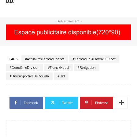
B.B.
- Advertisement -
TAGS
#ActualitésCamerounaises
#Cameroun #LaVoixDuKoat
#DeuxièmeDivision
#FranckHappi
#Relégation
#UnionSportiveDeDouala
#Usd
Facebook
Twitter
Pinterest