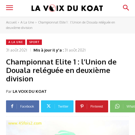
Accueil
A La Une
Championnat Elite 1 : l’Union de Douala reléguée en
deuxième division
A LA UNE
SPORT
31 août 2021
Mis à jour il y'a :
31 août 2021
Championnat Elite 1 : l’Union de
Douala reléguée en deuxième
division
Par
LA VOIX DU KOAT
Facebook
Twitter
Pinterest
What