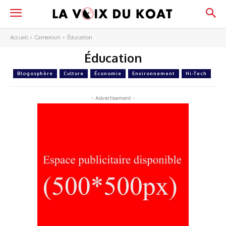
Accueil
Cameroun
Éducation
Éducation
Blogosphère
Culture
Économie
Environnement
Hi-Tech
- Advertisement -