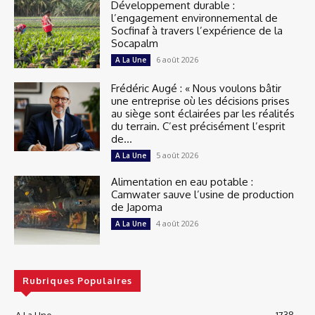
Développement durable :
l’engagement environnemental de
Socfinaf à travers l’expérience de la
Socapalm
6 août 2026
A La Une
Frédéric Augé : « Nous voulons bâtir
une entreprise où les décisions prises
au siège sont éclairées par les réalités
du terrain. C’est précisément l’esprit
de...
5 août 2026
A La Une
Alimentation en eau potable :
Camwater sauve l’usine de production
de Japoma
4 août 2026
A La Une
Rubriques Populaires
A La Une
1738