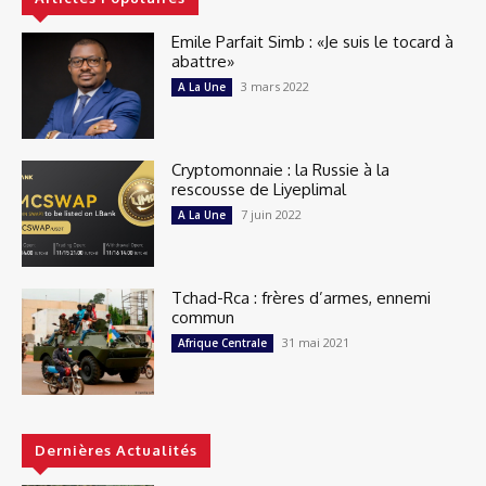
Emile Parfait Simb : «Je suis le tocard à
abattre»
3 mars 2022
A La Une
Cryptomonnaie : la Russie à la
rescousse de Liyeplimal
7 juin 2022
A La Une
Tchad-Rca : frères d’armes, ennemi
commun
31 mai 2021
Afrique Centrale
Dernières Actualités