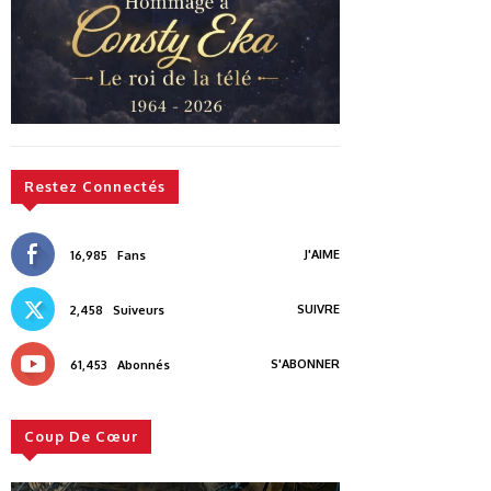
Restez Connectés
J'AIME
16,985
Fans
SUIVRE
2,458
Suiveurs
S'ABONNER
61,453
Abonnés
Coup De Cœur