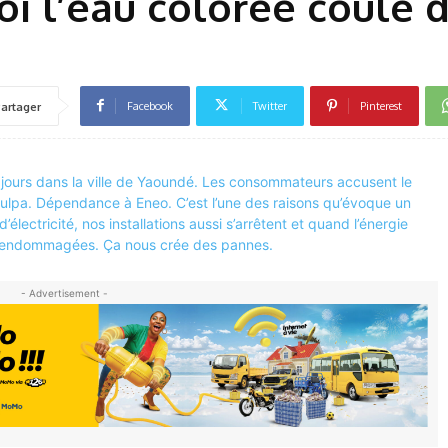
i l’eau colorée coule 
Facebook
Twitter
Pinterest
artager
- Advertisement -