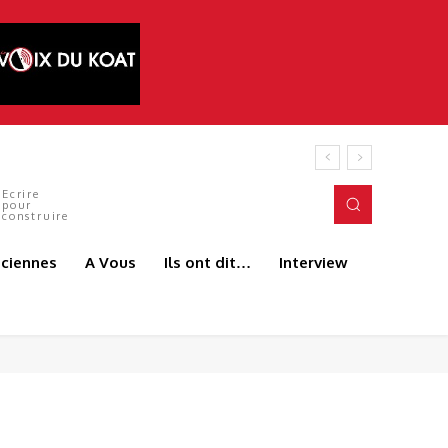
Ecrire
pour
construire
aciennes
A Vous
Ils ont dit…
Interview