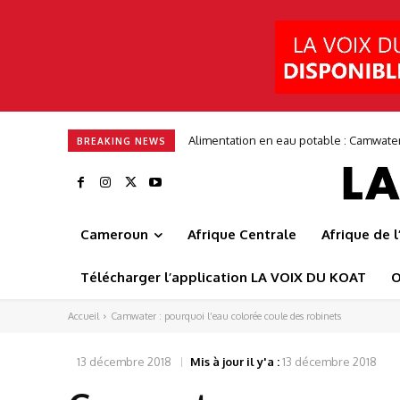
Alimentation en eau potable : Camwate
BREAKING NEWS
Cameroun
Afrique Centrale
Afrique de 
Télécharger l’application LA VOIX DU KOAT
O
Accueil
Camwater : pourquoi l’eau colorée coule des robinets
13 décembre 2018
Mis à jour il y'a :
13 décembre 2018