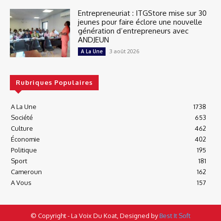
Entrepreneuriat : ITGStore mise sur 30
jeunes pour faire éclore une nouvelle
génération d’entrepreneurs avec
ANDJEUN
3 août 2026
A La Une
Rubriques Populaires
A La Une
1738
Société
653
Culture
462
Économie
402
Politique
195
Sport
181
Cameroun
162
A Vous
157
© Copyright - La Voix Du Koat, Designed by
Best It Soft