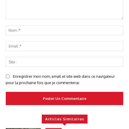
Commenter
No
:*
Ema
:*
Sit
:
Enregistrer mon nom, email et site web dans ce navigateur
pour la prochaine fois que je commenterai.
Articles Similaires