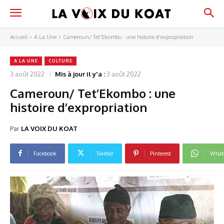
Accueil
A La Une
Cameroun/ Tet’Ekombo : une histoire d’expropriation
A LA UNE
CULTURE
3 août 2022
Mis à jour il y'a :
3 août 2022
Cameroun/ Tet’Ekombo : une
histoire d’expropriation
Par
LA VOIX DU KOAT
Facebook
Twitter
Pinterest
What