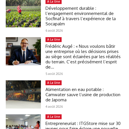
A La Une
Développement durable :
l’engagement environnemental de
Socfinaf à travers l’expérience de la
Socapalm
6 août 2026
A La Une
Frédéric Augé : « Nous voulons bâtir
une entreprise où les décisions prises
au siège sont éclairées par les réalités
du terrain. C’est précisément l’esprit
de...
5 août 2026
A La Une
Alimentation en eau potable :
Camwater sauve l’usine de production
de Japoma
4 août 2026
A La Une
Entrepreneuriat : ITGStore mise sur 30
jeunes pour faire éclore une nouvelle