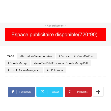
- Advertisement -
TAGS
#ActualitésCamerounaises
#Cameroun #LaVoixDuKoat
#DoualaManga
#JeanYvesBébéEboumbouDoualaMangaBell
#RudolfDoualaMangaBell
#Tet'Ekombo
Facebook
Twitter
Pinterest