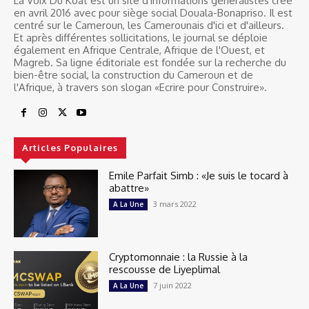
La Voix Du Koat est un site d'informations généralistes créé
en avril 2016 avec pour siège social Douala-Bonapriso. Il est
centré sur le Cameroun, les Camerounais d'ici et d'ailleurs.
Et après différentes sollicitations, le journal se déploie
également en Afrique Centrale, Afrique de l'Ouest, et
Magreb. Sa ligne éditoriale est fondée sur la recherche du
bien-être social, la construction du Cameroun et de
l'Afrique, à travers son slogan «Ecrire pour Construire».
Articles Populaires
Emile Parfait Simb : «Je suis le tocard à
abattre»
3 mars 2022
A La Une
Cryptomonnaie : la Russie à la
rescousse de Liyeplimal
7 juin 2022
A La Une