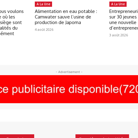
A La Une
A La Une
Nous voulons
Alimentation en eau potable :
Entrepreneuri
e où les
Camwater sauve l’usine de
sur 30 jeunes 
 siège sont
production de Japoma
une nouvelle
alités du
d’entreprene
4 août 2026
isément
3 août 2026
- Advertisement -