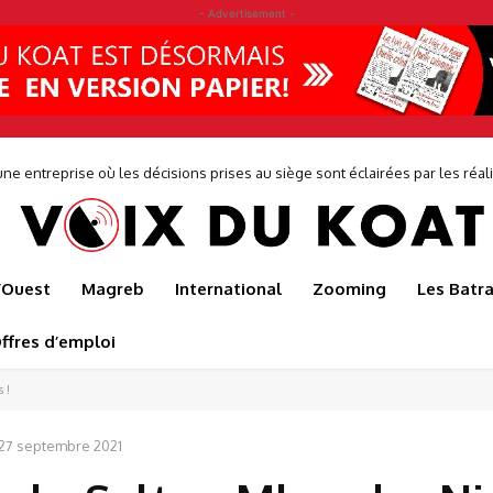
- Advertisement -
e entreprise où les décisions prises au siège sont éclairées par les réalité
ter sauve l’usine de production de Japoma
de...
l’Ouest
Magreb
International
Zooming
Les Batr
ffres d’emploi
 !
27 septembre 2021