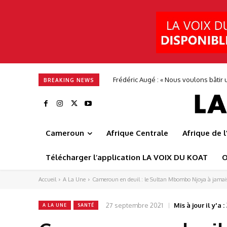
Frédéric Augé : « Nous voulons bâtir un
Alimentation en eau potable : Camwa
BREAKING NEWS
Cameroun
Afrique Centrale
Afrique de 
Télécharger l’application LA VOIX DU KOAT
O
Accueil
A La Une
Cameroun en deuil : le Sultan Mbombo Njoya à jamais
27 septembre 2021
Mis à jour il y'a :
A LA UNE
SANTÉ