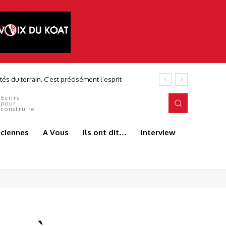
s du terrain. C’est précisément l’esprit
Ecrire
pour
construire
aciennes
A Vous
Ils ont dit…
Interview