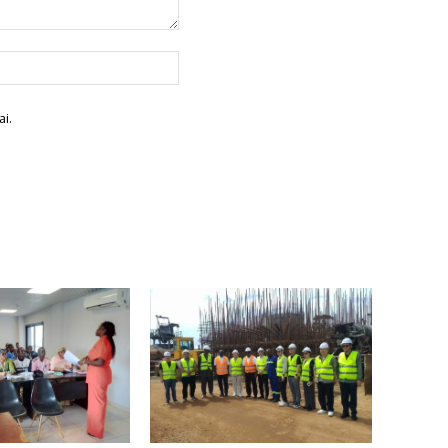
Site
:
i.