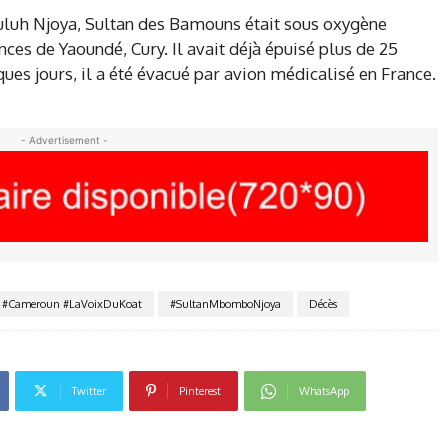
ouluh Njoya, Sultan des Bamouns était sous oxygène
es de Yaoundé, Cury. Il avait déjà épuisé plus de 25
ues jours, il a été évacué par avion médicalisé en France.
- Advertisement -
#Cameroun #LaVoixDuKoat
#SultanMbomboNjoya
Décès
Twitter
Pinterest
WhatsApp