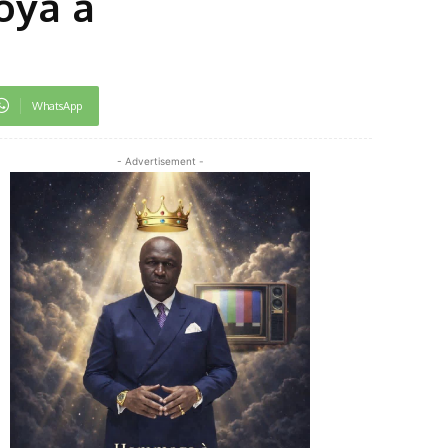
oya à
WhatsApp
- Advertisement -