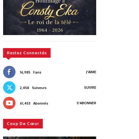
Restez Connectés
J'AIME
16,985
Fans
SUIVRE
2,458
Suiveurs
S'ABONNER
61,453
Abonnés
Coup De Cœur