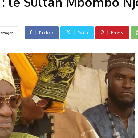
 : le Sultan Mbombo Nj
Facebook
Twitter
Pinterest
artager