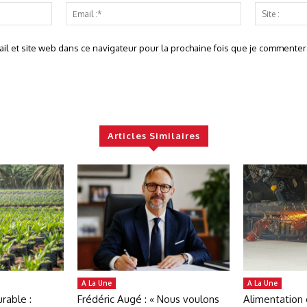
Nom
Email
:*
:*
l et site web dans ce navigateur pour la prochaine fois que je commentera
Articles Similaires
A La Une
A La Une
rable :
Frédéric Augé : « Nous voulons
Alimentation 