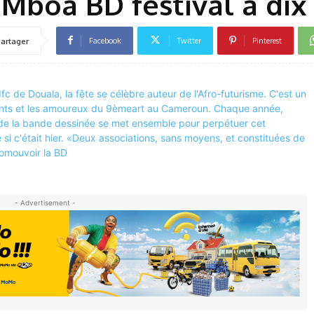
 Mboa BD festival a dix
Facebook
Twitter
Pinterest
artager
- Advertisement -