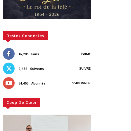
Restez Connectés
J'AIME
16,985
Fans
SUIVRE
2,458
Suiveurs
S'ABONNER
61,453
Abonnés
Coup De Cœur