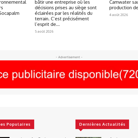
ironnemental
bâtir une entreprise où les
Camwater sau
rs
décisions prises au siège sont
production d
 Socapalm
éclairées par les réalités du
4 août 2026
terrain. C’est précisément
l’esprit de...
5 août 2026
- Advertisement -
les Populaires
Dernières Actualités