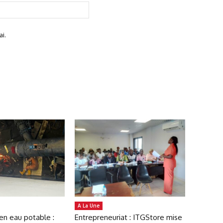
Site
:
i.
A La Une
en eau potable :
Entrepreneuriat : ITGStore mise