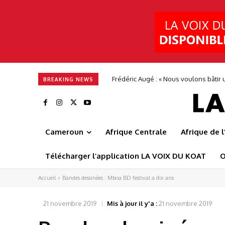
Frédéric Augé : « Nous voulons bâtir u
BREAKING NEWS
Cameroun
Afrique Centrale
Afrique de 
Télécharger l’application LA VOIX DU KOAT
O
Accueil
Bandes dessinées : Mboa BD festival a dix ans
21 novembre 2019
Mis à jour il y'a :
21 novembre 2019