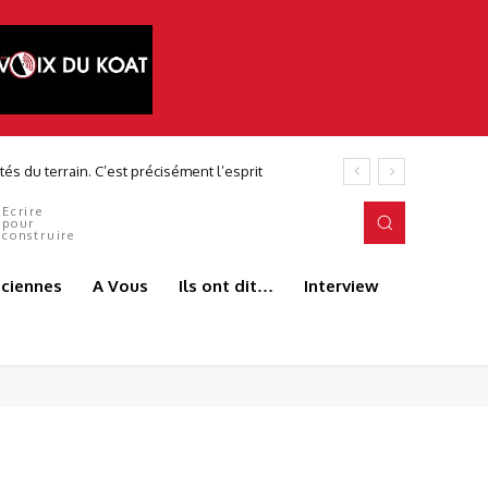
és du terrain. C’est précisément l’esprit
Ecrire
pour
construire
aciennes
A Vous
Ils ont dit…
Interview