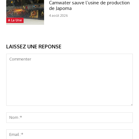
Camwater sauve l’usine de production
de Japoma
4 août 2026
A La Une
LAISSEZ UNE REPONSE
Commenter
No
:*
Ema
:*