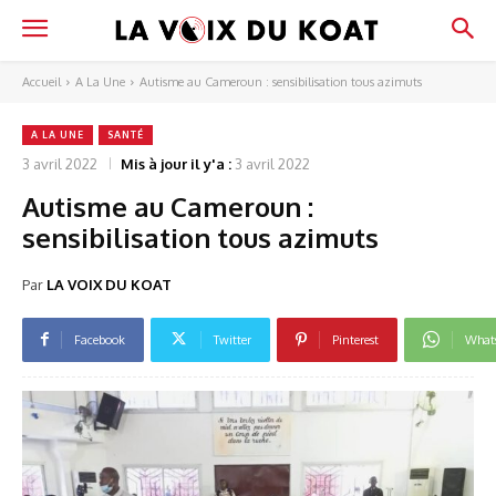
Accueil
A La Une
Autisme au Cameroun : sensibilisation tous azimuts
A LA UNE
SANTÉ
3 avril 2022
Mis à jour il y'a :
3 avril 2022
Autisme au Cameroun :
sensibilisation tous azimuts
Par
LA VOIX DU KOAT
Facebook
Twitter
Pinterest
What