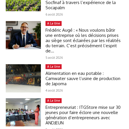
Socfinaf à travers l’expérience de la
Socapalm
6 août 2026
A La Une
Frédéric Augé : « Nous voulons bâtir
une entreprise où les décisions prises
au siège sont éclairées par les réalités
du terrain. C’est précisément l’esprit
de...
5 août 2026
A La Une
Alimentation en eau potable :
Camwater sauve l’usine de production
de Japoma
4 août 2026
A La Une
Entrepreneuriat : ITGStore mise sur 30
jeunes pour faire éclore une nouvelle
génération d’entrepreneurs avec
ANDJEUN