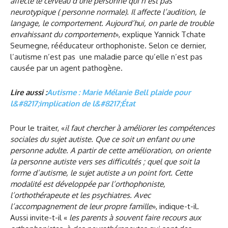
affecte le cerveau d’une personne qui n’est pas
neurotypique ( personne normale). Il affecte l’audition, le
langage, le comportement. Aujourd’hui, on parle de trouble
envahissant du comportement
», explique Yannick Tchate
Seumegne, rééducateur orthophoniste. Selon ce dernier,
l’autisme n’est pas une maladie parce qu’elle n’est pas
causée par un agent pathogène.
Lire aussi :
Autisme : Marie Mélanie Bell plaide pour
l&#8217;implication de l&#8217;État
Pour le traiter, «
il faut chercher à améliorer les compétences
sociales du sujet autiste. Que ce soit un enfant ou une
personne adulte. A partir de cette amélioration, on oriente
la personne autiste vers ses difficultés ; quel que soit la
forme d’autisme, le sujet autiste a un point fort. Cette
modalité est développée par l’orthophoniste,
l’orthothérapeute et les psychiatres. Avec
l’accompagnement de leur propre famille
», indique-t-il.
Aussi invite-t-il «
les parents à souvent faire recours aux