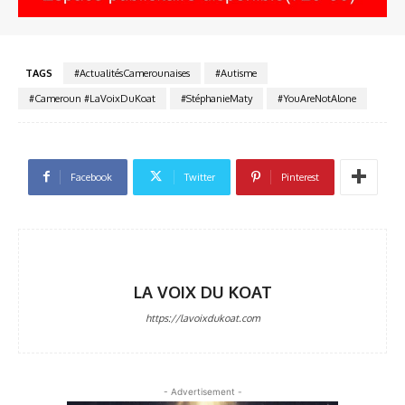
TAGS
#ActualitésCamerounaises
#Autisme
#Cameroun #LaVoixDuKoat
#StéphanieMaty
#YouAreNotAlone
Facebook
Twitter
Pinterest
LA VOIX DU KOAT
https://lavoixdukoat.com
- Advertisement -