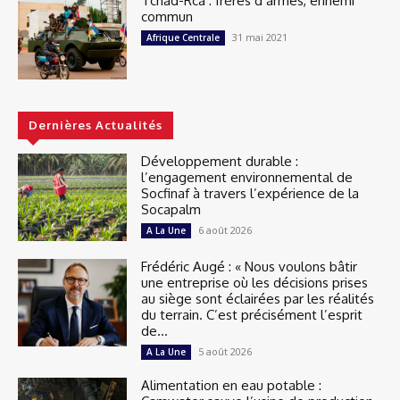
Tchad-Rca : frères d’armes, ennemi
commun
31 mai 2021
Afrique Centrale
Dernières Actualités
Développement durable :
l’engagement environnemental de
Socfinaf à travers l’expérience de la
Socapalm
6 août 2026
A La Une
Frédéric Augé : « Nous voulons bâtir
une entreprise où les décisions prises
au siège sont éclairées par les réalités
du terrain. C’est précisément l’esprit
de...
5 août 2026
A La Une
Alimentation en eau potable :