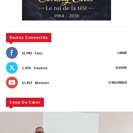
Restez Connectés
J'AIME
16,985
Fans
SUIVRE
2,458
Suiveurs
S'ABONNER
61,453
Abonnés
Coup De Cœur