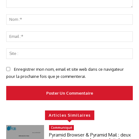
Commenter
No
:*
Ema
:*
Sit
:
Enregistrer mon nom, email et site web dans ce navigateur
pour la prochaine fois que je commenterai.
Articles Similaires
Communiqué
Pyramid Browser & Pyramid Mail : deux