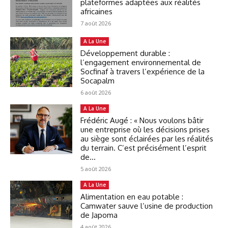
plateformes adaptées aux réalités
africaines
7 août 2026
A La Une
Développement durable :
l’engagement environnemental de
Socfinaf à travers l’expérience de la
Socapalm
6 août 2026
A La Une
Frédéric Augé : « Nous voulons bâtir
une entreprise où les décisions prises
au siège sont éclairées par les réalités
du terrain. C’est précisément l’esprit
de...
5 août 2026
A La Une
Alimentation en eau potable :
Camwater sauve l’usine de production
de Japoma
4 août 2026