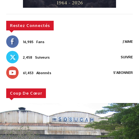
Restez Connectés
J'AIME
16,985
Fans
SUIVRE
2,458
Suiveurs
S'ABONNER
61,453
Abonnés
Coup De Cœur