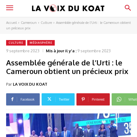
Accueil
Cameroun
Culture
Assemblée générale de l'Urti : le Cameroun obtient
un précieux prix
CULTURE
MÉDIASPHÈRE
9 septembre 2023
Mis à jour il y'a :
9 septembre 2023
Assemblée générale de l’Urti : le
Cameroun obtient un précieux prix
Par
LA VOIX DU KOAT
Facebook
Twitter
Pinterest
What