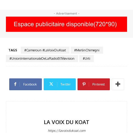
- Advertisement -
TAGS
#Cameroun #LaVoixDuKoat
#MerlinChimegni
#UnionInternationaleDeLaRadioEtTélevision
#Urti
Facebook
Twitter
Pinterest
LA VOIX DU KOAT
https://lavoixdukoat.com