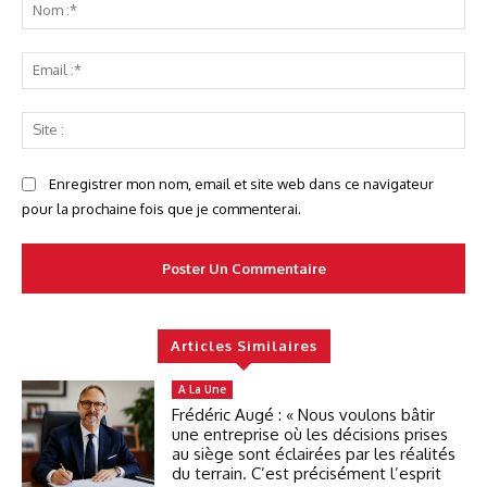
No
:*
Ema
:*
Sit
:
Enregistrer mon nom, email et site web dans ce navigateur
pour la prochaine fois que je commenterai.
Articles Similaires
A La Une
Frédéric Augé : « Nous voulons bâtir
une entreprise où les décisions prises
au siège sont éclairées par les réalités
du terrain. C’est précisément l’esprit