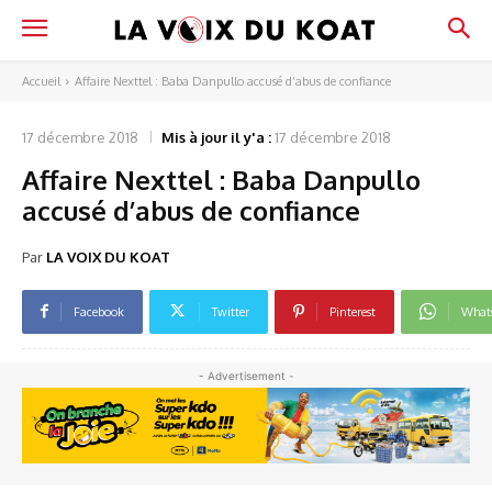
Accueil
Affaire Nexttel : Baba Danpullo accusé d’abus de confiance
17 décembre 2018
Mis à jour il y'a :
17 décembre 2018
Affaire Nexttel : Baba Danpullo
accusé d’abus de confiance
Par
LA VOIX DU KOAT
Facebook
Twitter
Pinterest
What
- Advertisement -