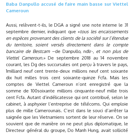
Baba Danpullo accusé de faire main basse sur Viettel
Cameroun
Aussi, relèvent-t-ils, le DGA a signé une note interne le 31
septembre dernier, indiquant que «
tous les encaissements
en espèces provenant des clients de la société sur l’étendue
du territoire, soient versés directement dans le compte
bancaire de Bestcam
–de Danpullo, ndlr-,
et non plus de
Viettel Cameroun
.» De septembre 2018 au 14 novembre
courant, les Dg des succursales ont perçu à travers le pays,
1milliard neuf cent trente-deux millions neuf cent soixante
dix huit milles trois cent soixante-quinze Fcfa. Mais les
comptes de Viettel Cameroun n’ont enregistré que la
somme de 100soixante millions cinquante-neuf mille trois
cent Fcfa. Autant d’indélicatesse qui ont contribué, selon le
cabinet, à asphyxier l’entreprise de télécoms. Qui emploie
plus de mille Camerounais. C’est dans le souci d’arrêter la
saignée que les Vietnamiens sortent de leur réserve. On se
souvient que de manière on ne peut plus diplomatique, le
Directeur général du groupe, Do Manh Hung, avait sollicité