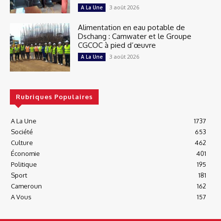
3 août 2026
A La Une
Alimentation en eau potable de
Dschang : Camwater et le Groupe
CGCOC à pied d’œuvre
3 août 2026
A La Une
Rubriques Populaires
A La Une
1737
Société
653
Culture
462
Économie
401
Politique
195
Sport
181
Cameroun
162
A Vous
157