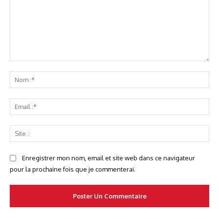
Commenter
No
:*
Ema
:*
Sit
:
Enregistrer mon nom, email et site web dans ce navigateur
pour la prochaine fois que je commenterai.