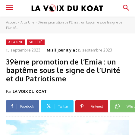
Accueil
A La Une
39ème promotion de l'Emia : un baptême sous le signe de
l'Unité...
A LA UNE
SOCIÉTÉ
15 septembre 2023
Mis à jour il y'a :
15 septembre 2023
39ème promotion de l’Emia : un
baptême sous le signe de l’Unité
et du Patriotisme
Par
LA VOIX DU KOAT
Facebook
Twitter
Pinterest
What