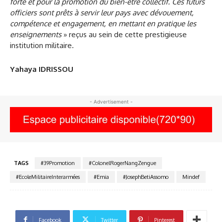
forte et pour la promotion du bien-être collectif. Ces futurs
officiers sont prêts à servir leur pays avec dévouement,
compétence et engagement, en mettant en pratique les
enseignements
» reçus au sein de cette prestigieuse
institution militaire.
Yahaya IDRISSOU
- Advertisement -
TAGS
#39Promotion
#ColonelRogerNangZengue
#EcoleMilitaireInterarmées
#Emia
#JosephBetiAssomo
Mindef
Facebook
Twitter
Pinterest