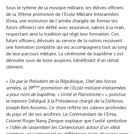
Sous le rythme de la musique militaire, les élèves officiers
de la 39ème promotion de l’Ecole Militaire Interarmées
(Emia, une institution de l’armée chargée de former les
futurs officiers) ont défilé avec assurance, sabres à la main,
respectant ainsi la tradition qui régit leur formation. Ces
futurs officiers, dévoués au service de la nation, reçoivent
une formation complète qui les accompagnera tout au long
de leur parcours militaire. La cérémonie de baptême s’est
déroulée sous de bons auspices, bénéficiant d’un climat
clément.
«
De par le Président de la République, Chef des forces
ème
armées, la 39
promotion de l’Ecole militaire interarmées
a pour nom de baptême, « Unité et Patriotisme
» », ponctue
le ministre Délégué à la Présidence chargé de la Défense,
Joseph Beti Assomo. Ce choix reflète les valeurs profondes
du pays et de ses ancêtres. Le Commandant de l’Emia,
Colonel Roger Nang Zengue explique que l’unité symbolise
«
l’idée de rassembler les Camerounais autour d’un idéal
commun, en surmontant les différences et les divisions pour