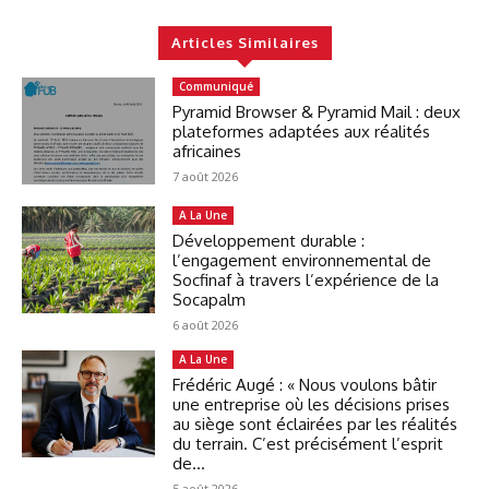
Articles Similaires
Communiqué
Pyramid Browser & Pyramid Mail : deux
plateformes adaptées aux réalités
africaines
7 août 2026
A La Une
Développement durable :
l’engagement environnemental de
Socfinaf à travers l’expérience de la
Socapalm
6 août 2026
A La Une
Frédéric Augé : « Nous voulons bâtir
une entreprise où les décisions prises
au siège sont éclairées par les réalités
du terrain. C’est précisément l’esprit
de...
5 août 2026