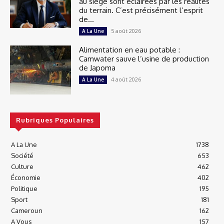
au siège sont éclairées par les réalités
du terrain. C’est précisément l’esprit
de...
5 août 2026
A La Une
Alimentation en eau potable :
Camwater sauve l’usine de production
de Japoma
4 août 2026
A La Une
Rubriques Populaires
A La Une
1738
Société
653
Culture
462
Économie
402
Politique
195
Sport
181
Cameroun
162
A Vous
157