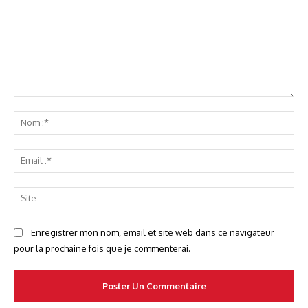
Commenter
No
:*
Ema
:*
Sit
:
Enregistrer mon nom, email et site web dans ce navigateur
pour la prochaine fois que je commenterai.