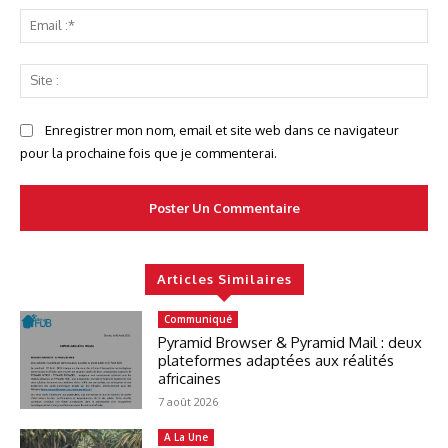
Ema
:*
Sit
:
Enregistrer mon nom, email et site web dans ce navigateur
pour la prochaine fois que je commenterai.
Articles Similaires
Communiqué
Pyramid Browser & Pyramid Mail : deux
plateformes adaptées aux réalités
africaines
7 août 2026
A La Une