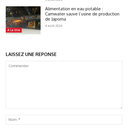
Alimentation en eau potable :
Camwater sauve l’usine de production
de Japoma
4 août 2026
A La Une
LAISSEZ UNE REPONSE
Commenter
No
:*