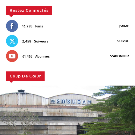
Restez Connectés
J'AIME
16,985
Fans
SUIVRE
2,458
Suiveurs
S'ABONNER
61,453
Abonnés
Coup De Cœur