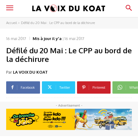
Accueil
Défilé du 20 Mai : Le CPP au bord de la déchirure
16 mai 2017
Mis à jour il y'a :
16 mai 2017
Défilé du 20 Mai : Le CPP au bord de
la déchirure
Par
LA VOIX DU KOAT
Facebook
Twitter
Pinterest
What
- Advertisement -