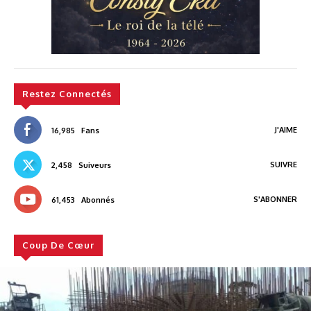
Restez Connectés
J'AIME
16,985
Fans
SUIVRE
2,458
Suiveurs
S'ABONNER
61,453
Abonnés
Coup De Cœur