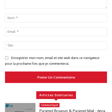
Commenter
No
:*
Ema
:*
Sit
:
Enregistrer mon nom, email et site web dans ce navigateur
pour la prochaine fois que je commenterai.
Articles Similaires
Communiqué
Pyramid Browser & Pyramid Mail : deux