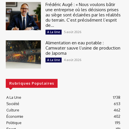
Frédéric Augé : « Nous voulons bâtir
une entreprise où les décisions prises
au siège sont éclairées par les réalités
du terrain. C’est précisément l’esprit
de...
5 août 2026
A La Une
Alimentation en eau potable :
Camwater sauve l’usine de production
de Japoma
4 août 2026
A La Une
Rubriques Populaires
A La Une
1738
Société
653
Culture
462
Économie
402
Politique
195