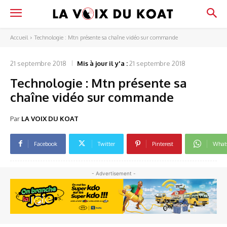
Accueil
Technologie : Mtn présente sa chaîne vidéo sur commande
21 septembre 2018
Mis à jour il y'a :
21 septembre 2018
Technologie : Mtn présente sa
chaîne vidéo sur commande
Par
LA VOIX DU KOAT
Facebook
Twitter
Pinterest
What
- Advertisement -