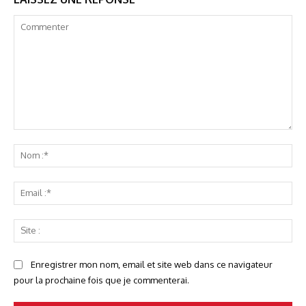
Commenter
No
:*
Ema
:*
Sit
:
Enregistrer mon nom, email et site web dans ce navigateur
pour la prochaine fois que je commenterai.