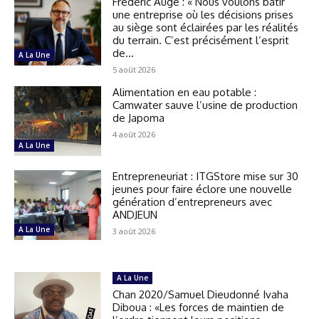
Frédéric Augé : « Nous voulons bâtir
une entreprise où les décisions prises
au siège sont éclairées par les réalités
du terrain. C’est précisément l’esprit
de...
A La Une
5 août 2026
Alimentation en eau potable :
Camwater sauve l’usine de production
de Japoma
4 août 2026
A La Une
Entrepreneuriat : ITGStore mise sur 30
jeunes pour faire éclore une nouvelle
génération d’entrepreneurs avec
ANDJEUN
A La Une
3 août 2026
A La Une
Chan 2020/Samuel Dieudonné Ivaha
Diboua : «Les forces de maintien de