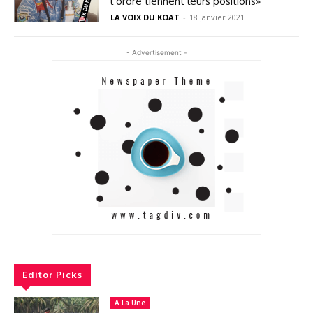
l’ordre tiennent leurs positions»
LA VOIX DU KOAT
-
18 janvier 2021
- Advertisement -
Editor Picks
A La Une