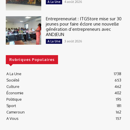
4 août 2026
A La Une
Entrepreneuriat : ITGStore mise sur 30
jeunes pour faire éclore une nouvelle
génération d’entrepreneurs avec
ANDJEUN
3 août 2026
A La Une
Rubriques Populaires
A La Une
1738
Société
653
Culture
462
Économie
402
Politique
195
Sport
181
Cameroun
162
A Vous
157