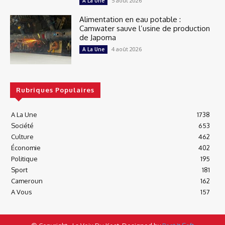
5 août 2026
A La Une
Alimentation en eau potable :
Camwater sauve l’usine de production
de Japoma
4 août 2026
A La Une
Rubriques Populaires
A La Une
1738
Société
653
Culture
462
Économie
402
Politique
195
Sport
181
Cameroun
162
A Vous
157