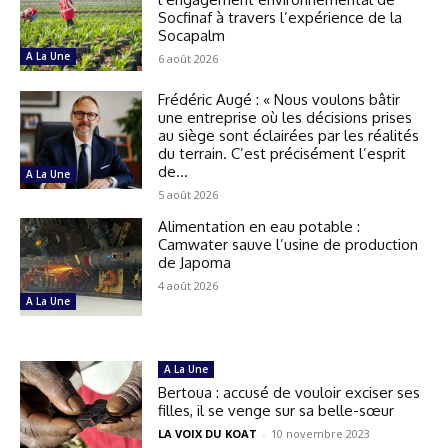
Socfinaf à travers l’expérience de la
Socapalm
A La Une
6 août 2026
Frédéric Augé : « Nous voulons bâtir
une entreprise où les décisions prises
au siège sont éclairées par les réalités
du terrain. C’est précisément l’esprit
de...
A La Une
5 août 2026
Alimentation en eau potable :
Camwater sauve l’usine de production
de Japoma
4 août 2026
A La Une
A La Une
Bertoua : accusé de vouloir exciser ses
filles, il se venge sur sa belle-sœur
LA VOIX DU KOAT
-
10 novembre 2023