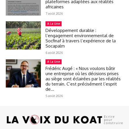
plateformes adaptées aux réalités
africaines
7 août 2026
A La Une
Développement durable :
l’engagement environnemental de
Socfinaf à travers l’expérience de la
Socapalm
6 août 2026
A La Une
Frédéric Augé : « Nous voulons bâtir
une entreprise où les décisions prises
au siège sont éclairées par les réalités
du terrain. C’est précisément l’esprit
de...
5 août 2026
Ecrire
pour
construire