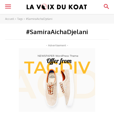
Accueil
Tags
#SamiraAichaDjelani
#SamiraAichaDjelani
- Advertisement -