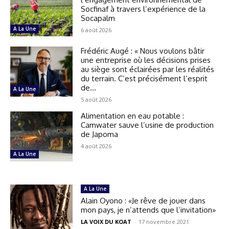
Socfinaf à travers l’expérience de la
Socapalm
A La Une
6 août 2026
Frédéric Augé : « Nous voulons bâtir
une entreprise où les décisions prises
au siège sont éclairées par les réalités
du terrain. C’est précisément l’esprit
de...
A La Une
5 août 2026
Alimentation en eau potable :
Camwater sauve l’usine de production
de Japoma
4 août 2026
A La Une
A La Une
Alain Oyono : «Je rêve de jouer dans
mon pays, je n’attends que l’invitation»
LA VOIX DU KOAT
-
17 novembre 2021