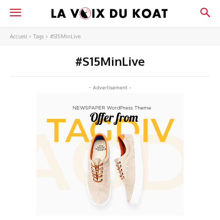
Accueil
Tags
#S15MinLive
#S15MinLive
- Advertisement -