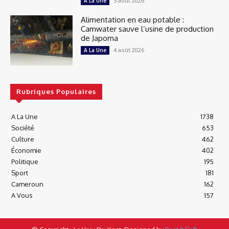
5 août 2026
A La Une
Alimentation en eau potable :
Camwater sauve l’usine de production
de Japoma
4 août 2026
A La Une
Rubriques Populaires
A La Une
1738
Société
653
Culture
462
Économie
402
Politique
195
Sport
181
Cameroun
162
A Vous
157