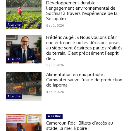
Développement durable :
l’engagement environnemental de
Socfinaf à travers l’expérience de la
Socapalm
A La Une
6 août 2026
Frédéric Augé : « Nous voulons bâtir
une entreprise où les décisions prises
au siège sont éclairées par les réalités
du terrain. C’est précisément l’esprit
de...
A La Une
5 août 2026
Alimentation en eau potable :
Camwater sauve l’usine de production
de Japoma
4 août 2026
A La Une
A La Une
Cameroun-Rdc : Billets d’accès au
stade, la mer à boire !