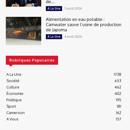
de...
5 août 2026
A La Une
Alimentation en eau potable :
Camwater sauve l’usine de production
de Japoma
4 août 2026
A La Une
Rubriques Populaires
A La Une
1738
Société
653
Culture
462
Économie
402
Politique
195
Sport
181
Cameroun
162
A Vous
157