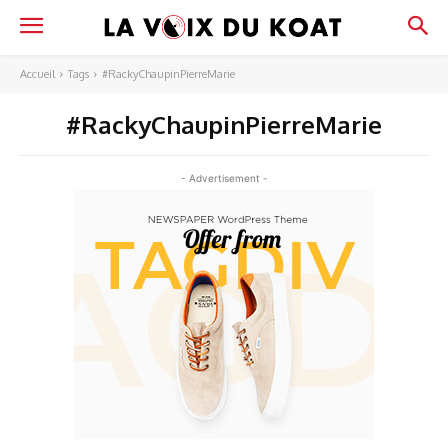
Accueil
Tags
#RackyChaupinPierreMarie
#RackyChaupinPierreMarie
- Advertisement -