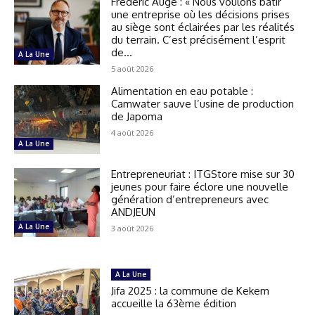
Frédéric Augé : « Nous voulons bâtir
une entreprise où les décisions prises
au siège sont éclairées par les réalités
du terrain. C’est précisément l’esprit
de...
A La Une
5 août 2026
Alimentation en eau potable :
Camwater sauve l’usine de production
de Japoma
4 août 2026
A La Une
Entrepreneuriat : ITGStore mise sur 30
jeunes pour faire éclore une nouvelle
génération d’entrepreneurs avec
ANDJEUN
A La Une
3 août 2026
A La Une
Jifa 2025 : la commune de Kekem
accueille la 63ème édition