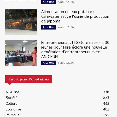
5 août 2026
A La Une
Alimentation en eau potable :
Camwater sauve l’usine de production
de Japoma
4 août 2026
A La Une
Entrepreneuriat : ITGStore mise sur 30
jeunes pour faire éclore une nouvelle
génération d’entrepreneurs avec
ANDJEUN
3 août 2026
A La Une
Rubriques Populaires
A La Une
1738
Société
653
Culture
462
Économie
402
Politique
195