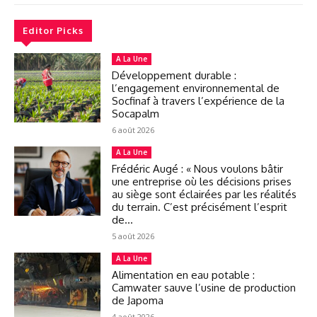
Editor Picks
A La Une
Développement durable :
l’engagement environnemental de
Socfinaf à travers l’expérience de la
Socapalm
6 août 2026
A La Une
Frédéric Augé : « Nous voulons bâtir
une entreprise où les décisions prises
au siège sont éclairées par les réalités
du terrain. C’est précisément l’esprit
de...
5 août 2026
A La Une
Alimentation en eau potable :
Camwater sauve l’usine de production
de Japoma
4 août 2026