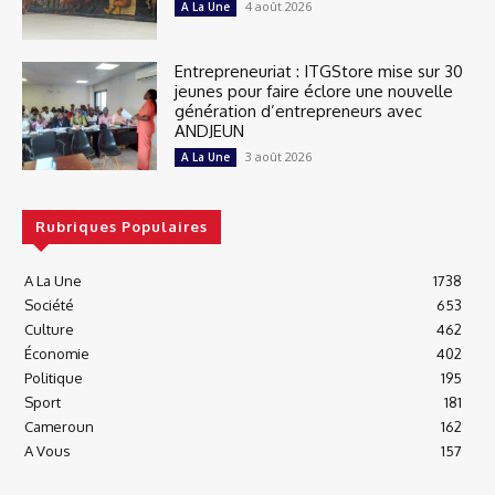
4 août 2026
A La Une
Entrepreneuriat : ITGStore mise sur 30
jeunes pour faire éclore une nouvelle
génération d’entrepreneurs avec
ANDJEUN
3 août 2026
A La Une
Rubriques Populaires
A La Une
1738
Société
653
Culture
462
Économie
402
Politique
195
Sport
181
Cameroun
162
A Vous
157