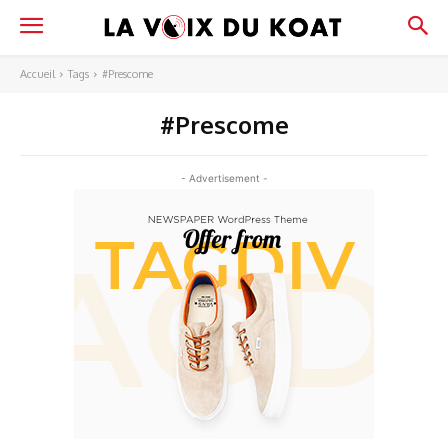
Accueil
Tags
#Prescome
#Prescome
- Advertisement -