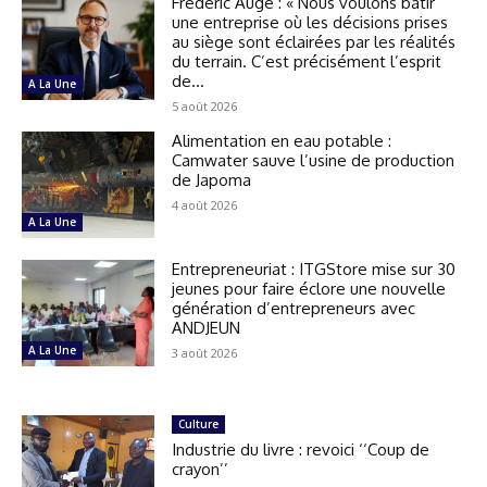
Frédéric Augé : « Nous voulons bâtir
une entreprise où les décisions prises
au siège sont éclairées par les réalités
du terrain. C’est précisément l’esprit
de...
A La Une
5 août 2026
Alimentation en eau potable :
Camwater sauve l’usine de production
de Japoma
4 août 2026
A La Une
Entrepreneuriat : ITGStore mise sur 30
jeunes pour faire éclore une nouvelle
génération d’entrepreneurs avec
ANDJEUN
A La Une
3 août 2026
Culture
Industrie du livre : revoici ‘‘Coup de
crayon’’