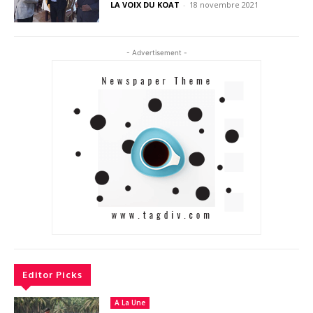
LA VOIX DU KOAT
-
18 novembre 2021
- Advertisement -
Editor Picks
A La Une