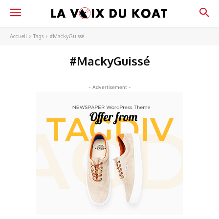
Accueil
Tags
#MackyGuissé
#MackyGuissé
- Advertisement -