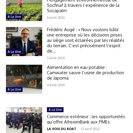
Socfinaf à travers l’expérience de la
Socapalm
A La Une
6 août 2026
Frédéric Augé : « Nous voulons bâtir
une entreprise où les décisions prises
au siège sont éclairées par les réalités
du terrain. C’est précisément l’esprit
de...
A La Une
5 août 2026
Alimentation en eau potable :
Camwater sauve l’usine de production
de Japoma
4 août 2026
A La Une
A La Une
Commerce extérieur : les opportunités
qu’offre AfreximBank aux PMEs
LA VOIX DU KOAT
-
12 avril 2022