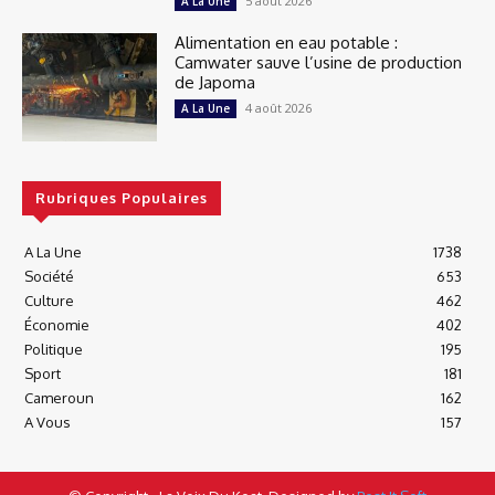
5 août 2026
A La Une
Alimentation en eau potable :
Camwater sauve l’usine de production
de Japoma
4 août 2026
A La Une
Rubriques Populaires
A La Une
1738
Société
653
Culture
462
Économie
402
Politique
195
Sport
181
Cameroun
162
A Vous
157