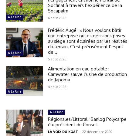
Socfinaf à travers l’expérience de la
Socapalm
A La Une
6 août 2026
Frédéric Augé : « Nous voulons bâtir
une entreprise où les décisions prises
au siège sont éclairées par les réalités
du terrain. C’est précisément l’esprit
de...
A La Une
5 août 2026
Alimentation en eau potable :
Camwater sauve l’usine de production
de Japoma
4 août 2026
A La Une
A La Une
Régionales/Littoral : Banlog Polycarpe
élu président du Conseil
LA VOIX DU KOAT
-
22 décembre 2020