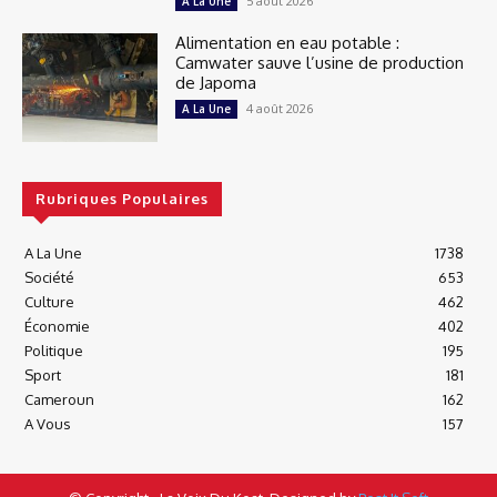
5 août 2026
A La Une
Alimentation en eau potable :
Camwater sauve l’usine de production
de Japoma
4 août 2026
A La Une
Rubriques Populaires
A La Une
1738
Société
653
Culture
462
Économie
402
Politique
195
Sport
181
Cameroun
162
A Vous
157