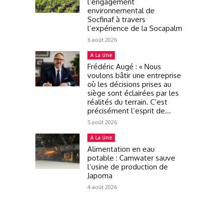
l’engagement
environnemental de
Socfinaf à travers
l’expérience de la Socapalm
6 août 2026
A La Une
Frédéric Augé : « Nous
voulons bâtir une entreprise
où les décisions prises au
siège sont éclairées par les
réalités du terrain. C’est
précisément l’esprit de...
5 août 2026
A La Une
Alimentation en eau
potable : Camwater sauve
l’usine de production de
Japoma
4 août 2026