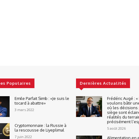
les Populaires
Dernières Actualités
Emile Parfait Simb : «Je suis le
Frédéric Augé : 
tocard à abattre»
voulons bâtir un
où les décisions 
3 mars 2022
siège sont éclair
réalités du terrai
précisément l’espr
Cryptomonnaie : la Russie à
5 août 2026
la rescousse de Liyeplimal
7 juin 2022
Alimentation en 