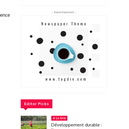
- Advertisement -
gence
Editor Picks
A La Une
Développement durable :