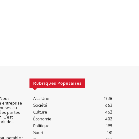
Rubriques Populaires
« Nous
A La Une
1738
e entreprise
Société
653
prises au
Culture
462
ées par les
n. C’est
Économie
402
it de...
Politique
195
Sport
181
eau potable :