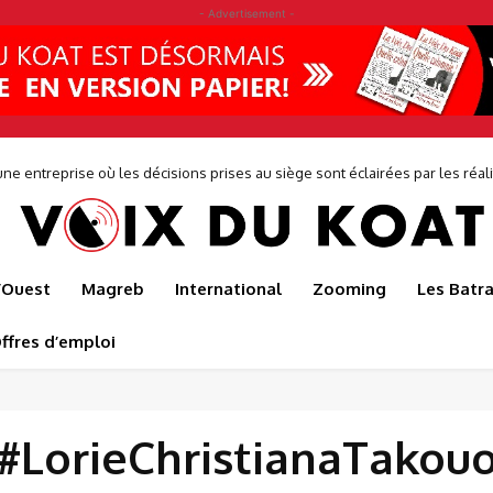
- Advertisement -
ne entreprise où les décisions prises au siège sont éclairées par les réalit
de...
l’Ouest
Magreb
International
Zooming
Les Batr
ffres d’emploi
#LorieChristianaTakou