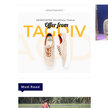
- Advertisement -
Must Read