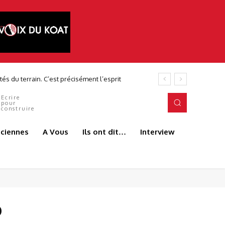
és du terrain. C’est précisément l’esprit
Ecrire
pour
construire
aciennes
A Vous
Ils ont dit…
Interview
o