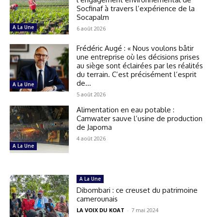
Socfinaf à travers l’expérience de la
Socapalm
A La Une
6 août 2026
Frédéric Augé : « Nous voulons bâtir
une entreprise où les décisions prises
au siège sont éclairées par les réalités
du terrain. C’est précisément l’esprit
de...
A La Une
5 août 2026
Alimentation en eau potable :
Camwater sauve l’usine de production
de Japoma
4 août 2026
A La Une
A La Une
Dibombari : ce creuset du patrimoine
camerounais
LA VOIX DU KOAT
-
7 mai 2024