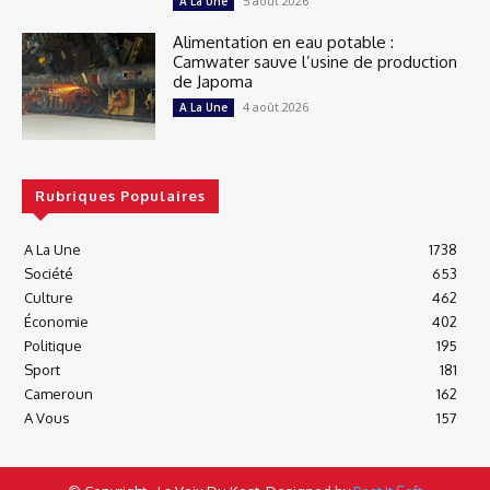
5 août 2026
A La Une
Alimentation en eau potable :
Camwater sauve l’usine de production
de Japoma
4 août 2026
A La Une
Rubriques Populaires
A La Une
1738
Société
653
Culture
462
Économie
402
Politique
195
Sport
181
Cameroun
162
A Vous
157