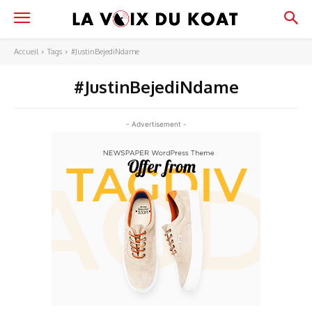
Accueil
Tags
#JustinBejediNdame
#JustinBejediNdame
- Advertisement -