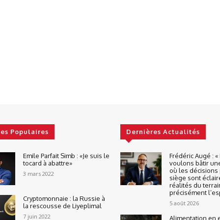
les Populaires
Dernières Actualités
Emile Parfait Simb : «Je suis le
Frédéric Augé : 
tocard à abattre»
voulons bâtir un
où les décisions 
3 mars 2022
siège sont éclair
réalités du terrai
précisément l’espr
Cryptomonnaie : la Russie à
5 août 2026
la rescousse de Liyeplimal
7 juin 2022
Alimentation en 