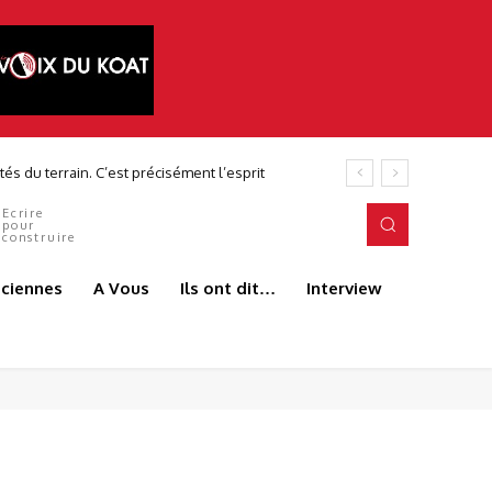
és du terrain. C’est précisément l’esprit
Ecrire
pour
construire
aciennes
A Vous
Ils ont dit…
Interview