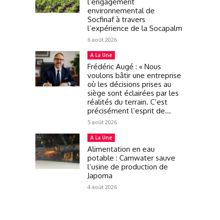
l’engagement
environnemental de
Socfinaf à travers
l’expérience de la Socapalm
6 août 2026
A La Une
Frédéric Augé : « Nous
voulons bâtir une entreprise
où les décisions prises au
siège sont éclairées par les
réalités du terrain. C’est
précisément l’esprit de...
5 août 2026
A La Une
Alimentation en eau
potable : Camwater sauve
l’usine de production de
Japoma
4 août 2026