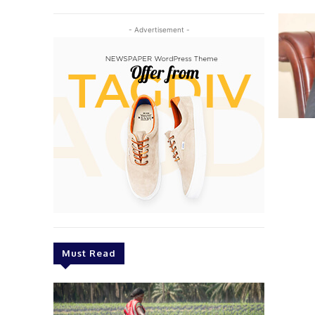
- Advertisement -
Must Read