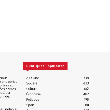
Rubriques Populaires
« Nous
A La Une
1738
e entreprise
Société
653
prises au
Culture
462
ées par les
n. C’est
Économie
402
it de...
Politique
195
Sport
181
eau potable :