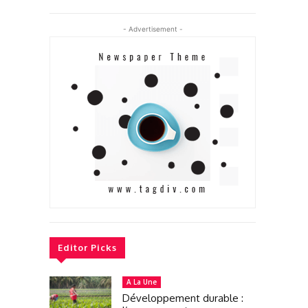
- Advertisement -
Editor Picks
A La Une
Développement durable :