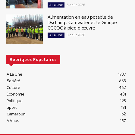
3 août 2026
A La Une
Alimentation en eau potable de
Dschang : Camwater et le Groupe
CGCOC à pied d’œuvre
3 août 2026
A La Une
Rubriques Populaires
A La Une
1737
Société
653
Culture
462
Économie
401
Politique
195
Sport
181
Cameroun
162
A Vous
157