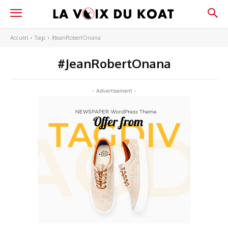
Accueil
Tags
#JeanRobertOnana
#JeanRobertOnana
- Advertisement -