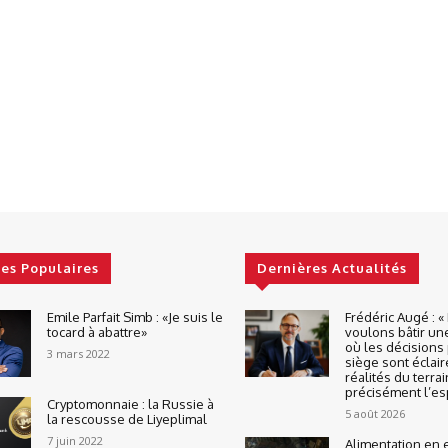
les Populaires
Dernières Actualités
Emile Parfait Simb : «Je suis le
Frédéric Augé : 
tocard à abattre»
voulons bâtir un
où les décisions 
3 mars 2022
siège sont éclair
réalités du terrai
précisément l’espr
Cryptomonnaie : la Russie à
5 août 2026
la rescousse de Liyeplimal
7 juin 2022
Alimentation en 