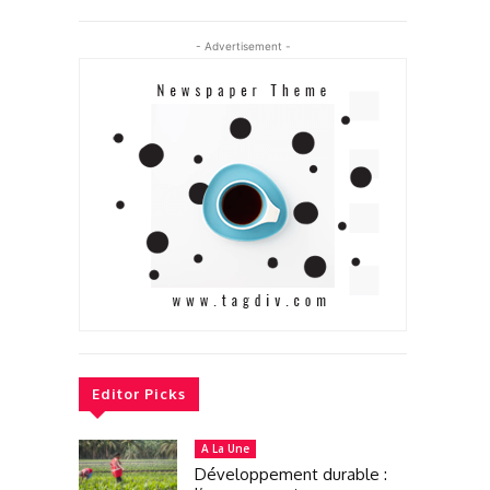
- Advertisement -
Editor Picks
A La Une
Développement durable :