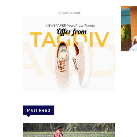
- Advertisement -
Must Read