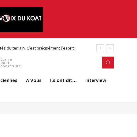
és du terrain. C’est précisément l’esprit
Ecrire
pour
construire
aciennes
A Vous
Ils ont dit…
Interview