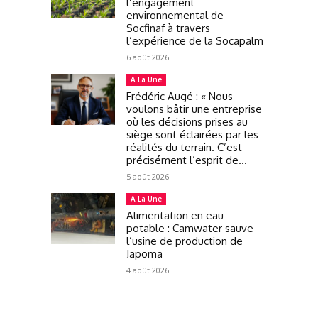
l’engagement
environnemental de
Socfinaf à travers
l’expérience de la Socapalm
6 août 2026
A La Une
Frédéric Augé : « Nous
voulons bâtir une entreprise
où les décisions prises au
siège sont éclairées par les
réalités du terrain. C’est
précisément l’esprit de...
5 août 2026
A La Une
Alimentation en eau
potable : Camwater sauve
l’usine de production de
Japoma
4 août 2026