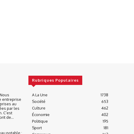
Rubriques Populaires
« Nous
A La Une
1738
e entreprise
Société
653
prises au
Culture
462
ées par les
n. C’est
Économie
402
it de...
Politique
195
Sport
181
eau potable :