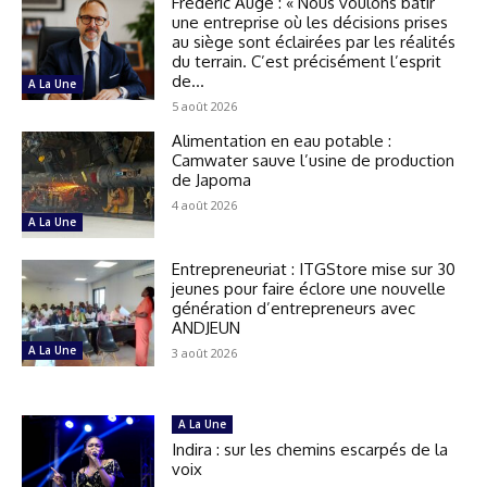
Frédéric Augé : « Nous voulons bâtir
une entreprise où les décisions prises
au siège sont éclairées par les réalités
du terrain. C’est précisément l’esprit
de...
A La Une
5 août 2026
Alimentation en eau potable :
Camwater sauve l’usine de production
de Japoma
4 août 2026
A La Une
Entrepreneuriat : ITGStore mise sur 30
jeunes pour faire éclore une nouvelle
génération d’entrepreneurs avec
ANDJEUN
A La Une
3 août 2026
A La Une
Indira : sur les chemins escarpés de la
voix