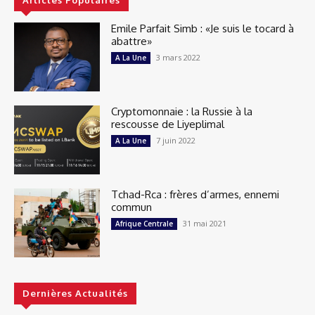
Articles Populaires
Emile Parfait Simb : «Je suis le tocard à
abattre»
3 mars 2022
A La Une
Cryptomonnaie : la Russie à la
rescousse de Liyeplimal
7 juin 2022
A La Une
Tchad-Rca : frères d’armes, ennemi
commun
31 mai 2021
Afrique Centrale
Dernières Actualités