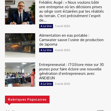
Frédéric Augé : « Nous voulons bâtir
une entreprise où les décisions prises
au siège sont éclairées par les réalités
du terrain. C’est précisément l’esprit
de...
5 août 2026
A La Une
Alimentation en eau potable :
Camwater sauve l’usine de production
de Japoma
4 août 2026
A La Une
Entrepreneuriat : ITGStore mise sur 30
jeunes pour faire éclore une nouvelle
génération d’entrepreneurs avec
ANDJEUN
3 août 2026
A La Une
Rubriques Populaires