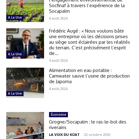
Socfinaf à travers l’expérience de la
Socapalm
A La Une
6 août 2026
Frédéric Augé : « Nous voulons bâtir
une entreprise où les décisions prises
au siège sont éclairées par les réalités
du terrain. C’est précisément l’esprit
de...
A La Une
5 août 2026
Alimentation en eau potable :
Camwater sauve l’usine de production
de Japoma
4 août 2026
A La Une
Économie
Grogne/Socapalm : le ras-le-bol des
riverains
LA VOIX DU KOAT
-
22 octobre 2020