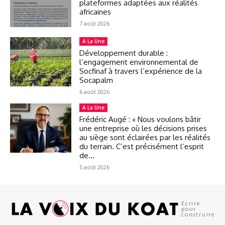
plateformes adaptées aux réalités
africaines
7 août 2026
A La Une
Développement durable :
l’engagement environnemental de
Socfinaf à travers l’expérience de la
Socapalm
6 août 2026
A La Une
Frédéric Augé : « Nous voulons bâtir
une entreprise où les décisions prises
au siège sont éclairées par les réalités
du terrain. C’est précisément l’esprit
de...
5 août 2026
Ecrire
pour
construire