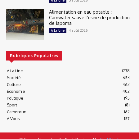
5 août 2026
A La Une
Alimentation en eau potable :
Camwater sauve l’usine de production
de Japoma
4 août 2026
A La Une
Rubriques Populaires
A La Une
1738
Société
653
Culture
462
Économie
402
Politique
195
Sport
181
Cameroun
162
A Vous
157