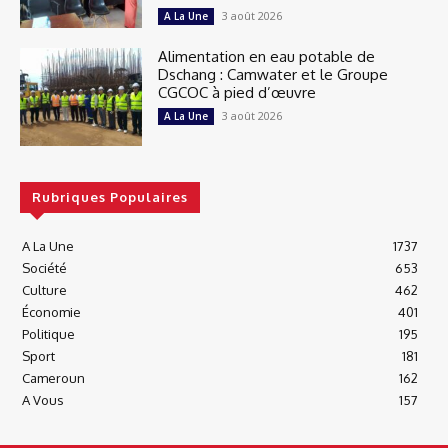
3 août 2026
A La Une
Alimentation en eau potable de
Dschang : Camwater et le Groupe
CGCOC à pied d’œuvre
3 août 2026
A La Une
Rubriques Populaires
A La Une
1737
Société
653
Culture
462
Économie
401
Politique
195
Sport
181
Cameroun
162
A Vous
157