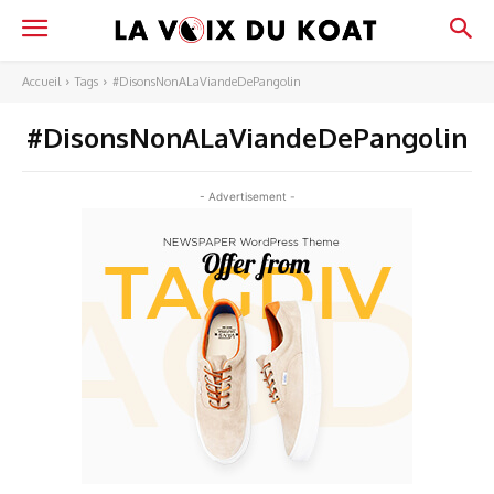
Accueil
Tags
#DisonsNonALaViandeDePangolin
#DisonsNonALaViandeDePangolin
- Advertisement -