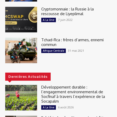
Cryptomonnaie : la Russie à la
rescousse de Liyeplimal
7 juin 2022
A La Une
Tchad-Rca : frères d’armes, ennemi
commun
31 mai 2021
Afrique Centrale
Dernières Actualités
Développement durable :
l’engagement environnemental de
Socfinaf à travers l’expérience de la
Socapalm
6 août 2026
A La Une