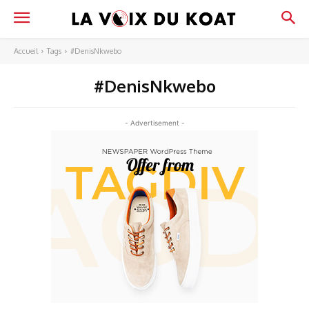
Accueil
Tags
#DenisNkwebo
#DenisNkwebo
- Advertisement -