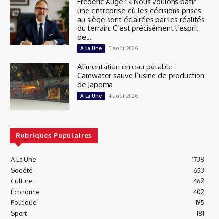
Frédéric Augé : « Nous voulons bâtir
une entreprise où les décisions prises
au siège sont éclairées par les réalités
du terrain. C’est précisément l’esprit
de...
5 août 2026
A La Une
Alimentation en eau potable :
Camwater sauve l’usine de production
de Japoma
4 août 2026
A La Une
Rubriques Populaires
A La Une
1738
Société
653
Culture
462
Économie
402
Politique
195
Sport
181