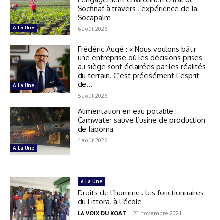
Socfinaf à travers l’expérience de la
Socapalm
A La Une
6 août 2026
Frédéric Augé : « Nous voulons bâtir
une entreprise où les décisions prises
au siège sont éclairées par les réalités
du terrain. C’est précisément l’esprit
de...
A La Une
5 août 2026
Alimentation en eau potable :
Camwater sauve l’usine de production
de Japoma
4 août 2026
A La Une
A La Une
Droits de l’homme : les fonctionnaires
du Littoral à l’école
LA VOIX DU KOAT
-
23 novembre 2021