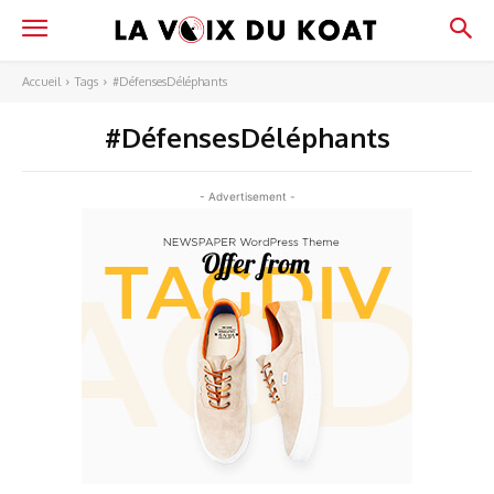
Accueil
Tags
#DéfensesDéléphants
#DéfensesDéléphants
- Advertisement -