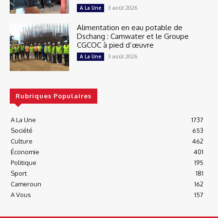
3 août 2026
A La Une
Alimentation en eau potable de
Dschang : Camwater et le Groupe
CGCOC à pied d’œuvre
3 août 2026
A La Une
Rubriques Populaires
A La Une
1737
Société
653
Culture
462
Économie
401
Politique
195
Sport
181
Cameroun
162
A Vous
157