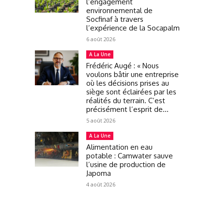
l’engagement
environnemental de
Socfinaf à travers
l’expérience de la Socapalm
6 août 2026
A La Une
Frédéric Augé : « Nous
voulons bâtir une entreprise
où les décisions prises au
siège sont éclairées par les
réalités du terrain. C’est
précisément l’esprit de...
5 août 2026
A La Une
Alimentation en eau
potable : Camwater sauve
l’usine de production de
Japoma
4 août 2026