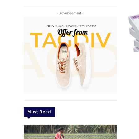
- Advertisement -
Must Read