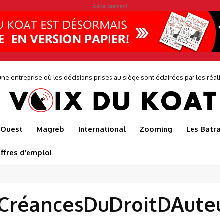
- Advertisement -
ne entreprise où les décisions prises au siège sont éclairées par les réalit
de...
l’Ouest
Magreb
International
Zooming
Les Batr
ffres d’emploi
CréancesDuDroitDAute