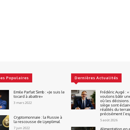
les Populaires
Dernières Actualités
Emile Parfait Simb : «Je suis le
Frédéric Augé : 
tocard à abattre»
voulons bâtir un
où les décisions 
3 mars 2022
siège sont éclair
réalités du terrai
précisément l’espr
Cryptomonnaie : la Russie à
5 août 2026
la rescousse de Liyeplimal
7 juin 2022
Alimentation en 