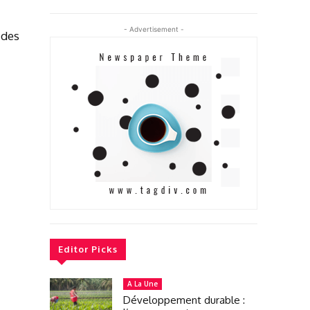
- Advertisement -
 des
Editor Picks
A La Une
Développement durable :