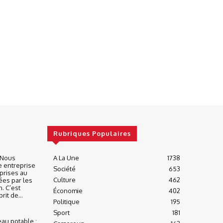
Rubriques Populaires
« Nous
A La Une
1738
e entreprise
Société
653
prises au
Culture
462
ées par les
n. C’est
Économie
402
it de...
Politique
195
Sport
181
eau potable :