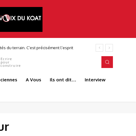
és du terrain. C’est précisément l’esprit
Ecrire
pour
construire
aciennes
A Vous
Ils ont dit…
Interview
ur