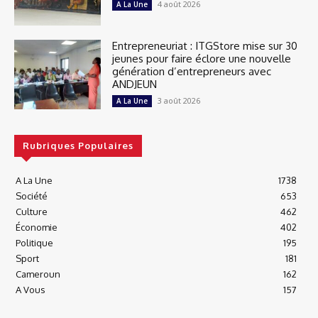
4 août 2026
A La Une
Entrepreneuriat : ITGStore mise sur 30
jeunes pour faire éclore une nouvelle
génération d’entrepreneurs avec
ANDJEUN
3 août 2026
A La Une
Rubriques Populaires
A La Une
1738
Société
653
Culture
462
Économie
402
Politique
195
Sport
181
Cameroun
162
A Vous
157