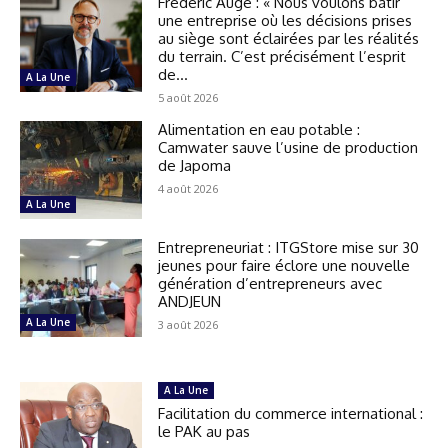
Frédéric Augé : « Nous voulons bâtir
une entreprise où les décisions prises
au siège sont éclairées par les réalités
du terrain. C’est précisément l’esprit
de...
A La Une
5 août 2026
Alimentation en eau potable :
Camwater sauve l’usine de production
de Japoma
4 août 2026
A La Une
Entrepreneuriat : ITGStore mise sur 30
jeunes pour faire éclore une nouvelle
génération d’entrepreneurs avec
ANDJEUN
A La Une
3 août 2026
A La Une
Facilitation du commerce international :
le PAK au pas