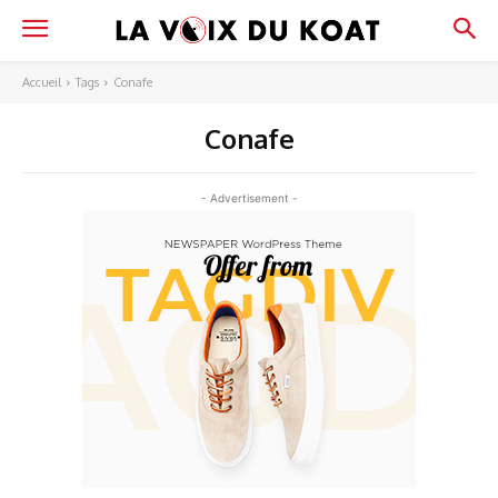
Accueil
Tags
Conafe
Conafe
- Advertisement -