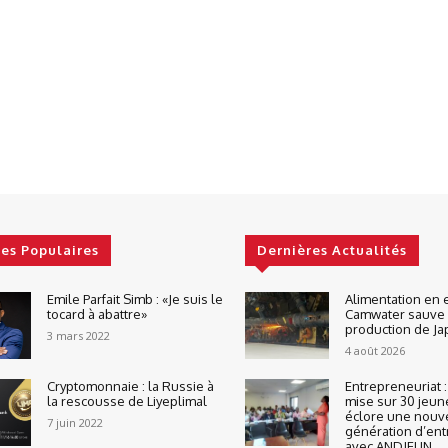
les Populaires
Dernières Actualités
Emile Parfait Simb : «Je suis le
Alimentation en 
tocard à abattre»
Camwater sauve 
production de J
3 mars 2022
4 août 2026
Cryptomonnaie : la Russie à
Entrepreneuriat :
la rescousse de Liyeplimal
mise sur 30 jeun
éclore une nouv
7 juin 2022
génération d’en
avec ANDJEUN