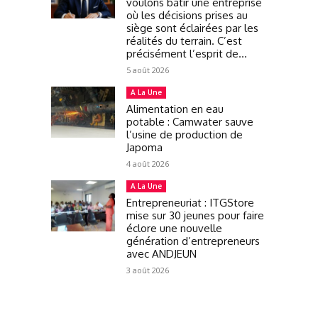
voulons bâtir une entreprise
où les décisions prises au
siège sont éclairées par les
réalités du terrain. C’est
précisément l’esprit de...
5 août 2026
A La Une
Alimentation en eau
potable : Camwater sauve
l’usine de production de
Japoma
4 août 2026
A La Une
Entrepreneuriat : ITGStore
mise sur 30 jeunes pour faire
éclore une nouvelle
génération d’entrepreneurs
avec ANDJEUN
3 août 2026