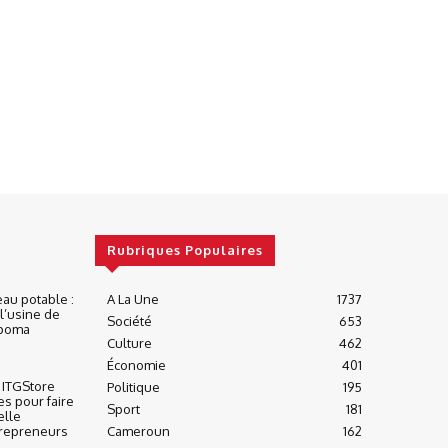
Rubriques Populaires
eau potable :
A La Une
1737
l’usine de
Société
653
apoma
Culture
462
Économie
401
 ITGStore
Politique
195
es pour faire
Sport
181
elle
trepreneurs
Cameroun
162