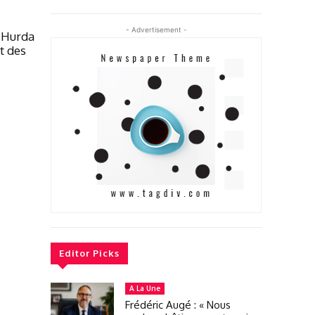
- Advertisement -
g Hurda
t des
Editor Picks
A La Une
Frédéric Augé : « Nous