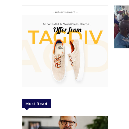
- Advertisement -
Must Read