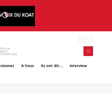
Ecrire
pour
construire
aciennes
A Vous
Ils ont dit…
Interview