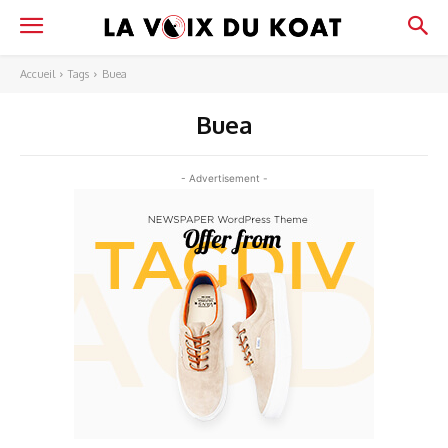
Accueil
Tags
Buea
Buea
- Advertisement -