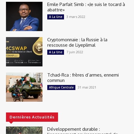
Emile Parfait Simb : «Je suis le tocard à
abattre»
3 mars 2022
A La Une
Cryptomonnaie : la Russie à la
rescousse de Liyeplimal
7 juin 2022
A La Une
Tchad-Rca : frères d’armes, ennemi
commun
31 mai 2021
Afrique Centrale
Dernières Actualités
Développement durable :