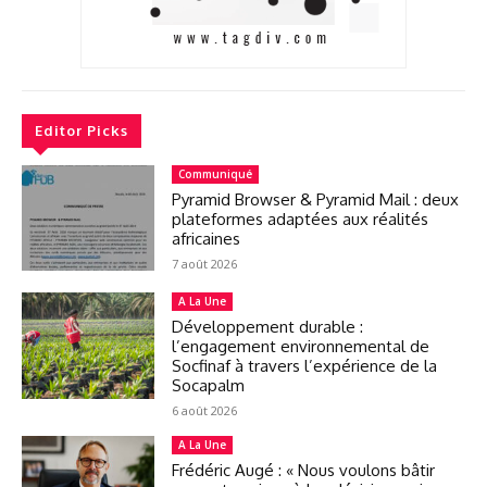
Editor Picks
Communiqué
Pyramid Browser & Pyramid Mail : deux
plateformes adaptées aux réalités
africaines
7 août 2026
A La Une
Développement durable :
l’engagement environnemental de
Socfinaf à travers l’expérience de la
Socapalm
6 août 2026
A La Une
Frédéric Augé : « Nous voulons bâtir