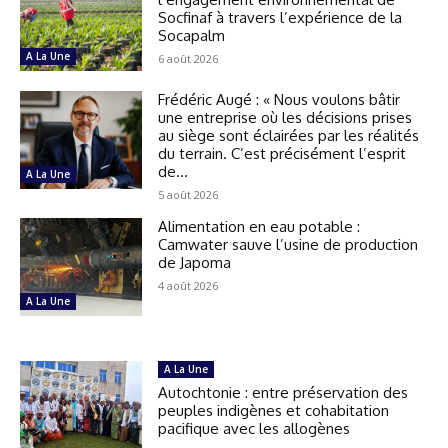
Socfinaf à travers l’expérience de la
Socapalm
A La Une
6 août 2026
Frédéric Augé : « Nous voulons bâtir
une entreprise où les décisions prises
au siège sont éclairées par les réalités
du terrain. C’est précisément l’esprit
de...
A La Une
5 août 2026
Alimentation en eau potable :
Camwater sauve l’usine de production
de Japoma
4 août 2026
A La Une
A La Une
Autochtonie : entre préservation des
peuples indigènes et cohabitation
pacifique avec les allogènes