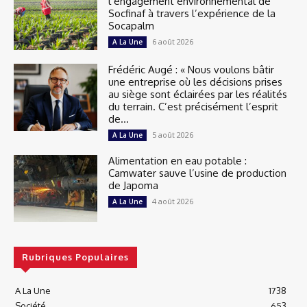
l’engagement environnemental de
Socfinaf à travers l’expérience de la
Socapalm
6 août 2026
A La Une
Frédéric Augé : « Nous voulons bâtir
une entreprise où les décisions prises
au siège sont éclairées par les réalités
du terrain. C’est précisément l’esprit
de...
5 août 2026
A La Une
Alimentation en eau potable :
Camwater sauve l’usine de production
de Japoma
4 août 2026
A La Une
Rubriques Populaires
A La Une
1738
Société
653