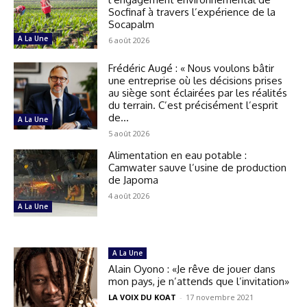
Socfinaf à travers l’expérience de la
Socapalm
A La Une
6 août 2026
Frédéric Augé : « Nous voulons bâtir
une entreprise où les décisions prises
au siège sont éclairées par les réalités
du terrain. C’est précisément l’esprit
de...
A La Une
5 août 2026
Alimentation en eau potable :
Camwater sauve l’usine de production
de Japoma
4 août 2026
A La Une
A La Une
Alain Oyono : «Je rêve de jouer dans
mon pays, je n’attends que l’invitation»
LA VOIX DU KOAT
-
17 novembre 2021