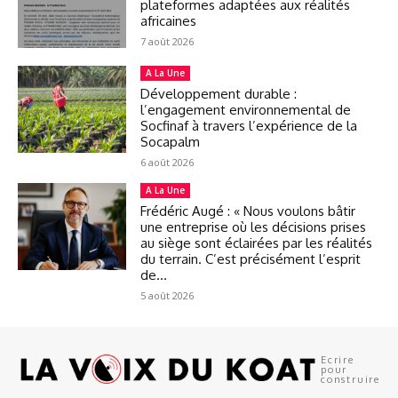
plateformes adaptées aux réalités
africaines
7 août 2026
A La Une
Développement durable :
l’engagement environnemental de
Socfinaf à travers l’expérience de la
Socapalm
6 août 2026
A La Une
Frédéric Augé : « Nous voulons bâtir
une entreprise où les décisions prises
au siège sont éclairées par les réalités
du terrain. C’est précisément l’esprit
de...
5 août 2026
Ecrire
pour
construire