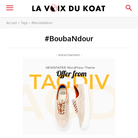
Accueil
Tags
#BoubaNdour
#BoubaNdour
- Advertisement -