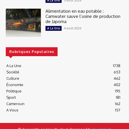
5 août 2026
A La Une
Alimentation en eau potable :
Camwater sauve l’usine de production
de Japoma
4 août 2026
A La Une
Rubriques Populaires
A La Une
1738
Société
653
Culture
462
Économie
402
Politique
195
Sport
181
Cameroun
162
A Vous
157