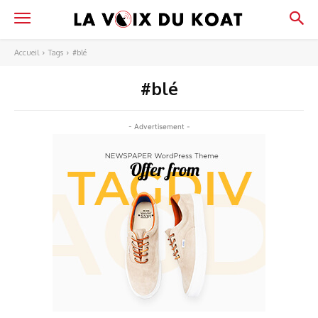
Accueil
Tags
#blé
#blé
- Advertisement -