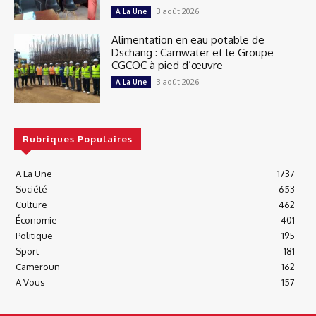
3 août 2026
A La Une
Alimentation en eau potable de
Dschang : Camwater et le Groupe
CGCOC à pied d’œuvre
3 août 2026
A La Une
Rubriques Populaires
A La Une
1737
Société
653
Culture
462
Économie
401
Politique
195
Sport
181
Cameroun
162
A Vous
157