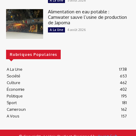
5 août 2026
A La Une
Alimentation en eau potable :
Camwater sauve l’usine de production
de Japoma
4 août 2026
A La Une
Rubriques Populaires
A La Une
1738
Société
653
Culture
462
Économie
402
Politique
195
Sport
181
Cameroun
162
A Vous
157