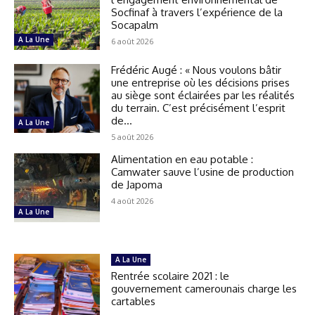
Socfinaf à travers l’expérience de la
Socapalm
A La Une
6 août 2026
Frédéric Augé : « Nous voulons bâtir
une entreprise où les décisions prises
au siège sont éclairées par les réalités
du terrain. C’est précisément l’esprit
de...
A La Une
5 août 2026
Alimentation en eau potable :
Camwater sauve l’usine de production
de Japoma
4 août 2026
A La Une
A La Une
Rentrée scolaire 2021 : le
gouvernement camerounais charge les
cartables