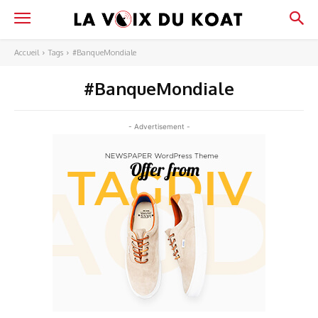
Accueil
Tags
#BanqueMondiale
#BanqueMondiale
- Advertisement -