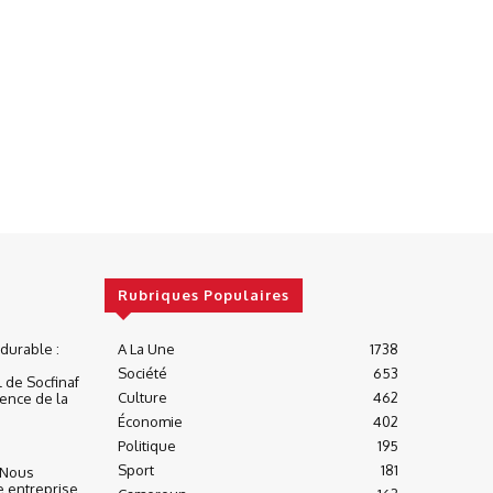
Rubriques Populaires
urable :
A La Une
1738
Société
653
 de Socfinaf
Culture
462
ience de la
Économie
402
Politique
195
Sport
181
« Nous
e entreprise