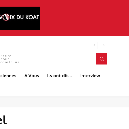
Ecrire
pour
construire
aciennes
A Vous
Ils ont dit…
Interview
el