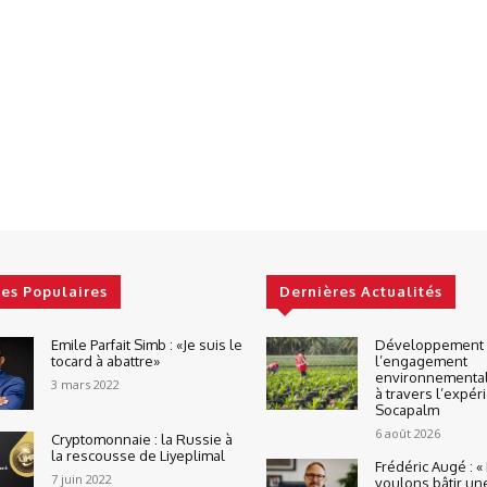
les Populaires
Dernières Actualités
Emile Parfait Simb : «Je suis le
Développement d
tocard à abattre»
l’engagement
environnemental
3 mars 2022
à travers l’expér
Socapalm
6 août 2026
Cryptomonnaie : la Russie à
la rescousse de Liyeplimal
Frédéric Augé : 
7 juin 2022
voulons bâtir un