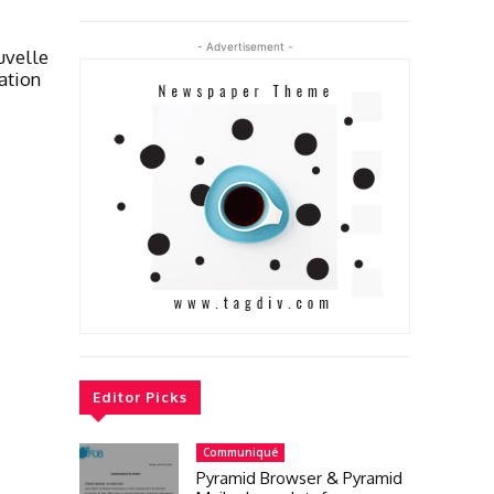
- Advertisement -
uvelle
cation
Editor Picks
Communiqué
Pyramid Browser & Pyramid