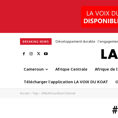
Développement durable : l’engagement 
BREAKING NEWS
Cameroun
Afrique Centrale
Afrique de 
Télécharger l’application LA VOIX DU KOAT
O
Accueil
Tags
#AbcAfricanBrainChannel
#