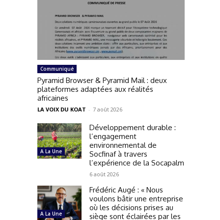
Communiqué
Pyramid Browser & Pyramid Mail : deux
plateformes adaptées aux réalités
africaines
LA VOIX DU KOAT
-
7 août 2026
Développement durable :
l’engagement
environnemental de
A La Une
Socfinaf à travers
l’expérience de la Socapalm
6 août 2026
Frédéric Augé : « Nous
voulons bâtir une entreprise
où les décisions prises au
A La Une
siège sont éclairées par les