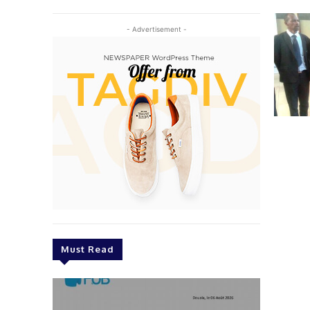
- Advertisement -
Must Read