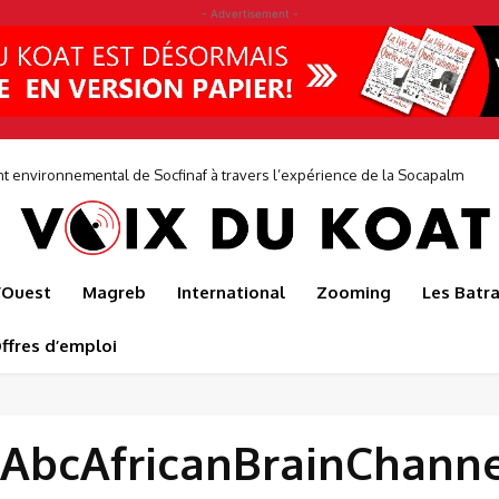
- Advertisement -
environnemental de Socfinaf à travers l’expérience de la Socapalm
l’Ouest
Magreb
International
Zooming
Les Batr
ffres d’emploi
AbcAfricanBrainChann