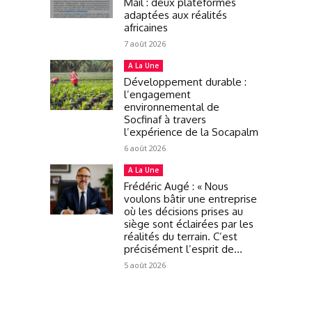
Mail : deux plateformes
adaptées aux réalités
africaines
7 août 2026
A La Une
Développement durable :
l’engagement
environnemental de
Socfinaf à travers
l’expérience de la Socapalm
6 août 2026
A La Une
Frédéric Augé : « Nous
voulons bâtir une entreprise
où les décisions prises au
siège sont éclairées par les
réalités du terrain. C’est
précisément l’esprit de...
5 août 2026