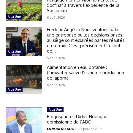
Socfinaf à travers l’expérience de la
Socapalm
A La Une
6 août 2026
Frédéric Augé : « Nous voulons bâtir
une entreprise où les décisions prises
au siège sont éclairées par les réalités
du terrain. C’est précisément l’esprit
de...
A La Une
5 août 2026
Alimentation en eau potable :
Camwater sauve l’usine de production
de Japoma
4 août 2026
A La Une
A La Une
Blogosphère : Didier Ndengue
démissionne de l’ABC
LA VOIX DU KOAT
-
3 janvier 2022