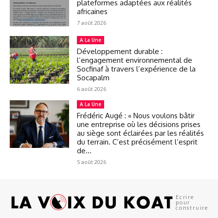
plateformes adaptées aux réalités
africaines
7 août 2026
A La Une
Développement durable :
l’engagement environnemental de
Socfinaf à travers l’expérience de la
Socapalm
6 août 2026
A La Une
Frédéric Augé : « Nous voulons bâtir
une entreprise où les décisions prises
au siège sont éclairées par les réalités
du terrain. C’est précisément l’esprit
de...
5 août 2026
Ecrire
pour
construire