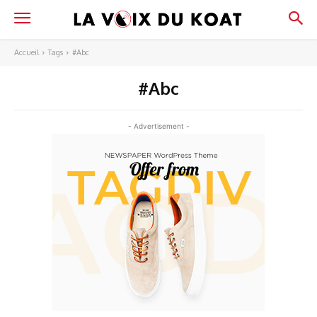
Accueil
Tags
#Abc
#Abc
- Advertisement -