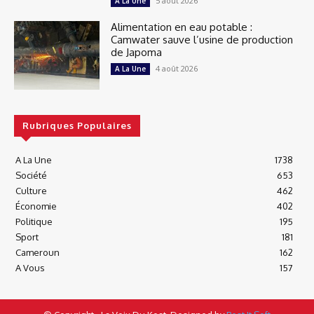
5 août 2026
A La Une
Alimentation en eau potable :
Camwater sauve l’usine de production
de Japoma
4 août 2026
A La Une
Rubriques Populaires
A La Une
1738
Société
653
Culture
462
Économie
402
Politique
195
Sport
181
Cameroun
162
A Vous
157