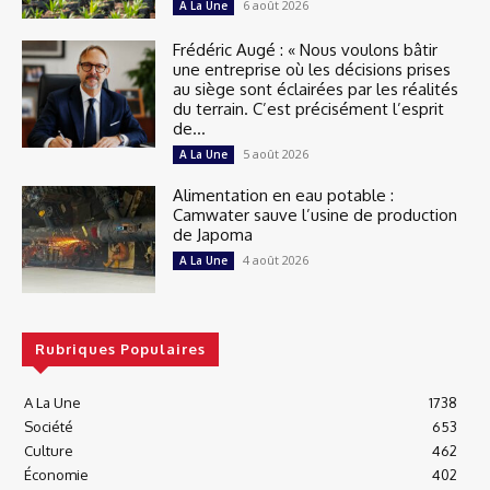
6 août 2026
A La Une
Frédéric Augé : « Nous voulons bâtir
une entreprise où les décisions prises
au siège sont éclairées par les réalités
du terrain. C’est précisément l’esprit
de...
5 août 2026
A La Une
Alimentation en eau potable :
Camwater sauve l’usine de production
de Japoma
4 août 2026
A La Une
Rubriques Populaires
A La Une
1738
Société
653
Culture
462
Économie
402