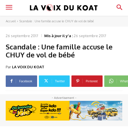
Accueil
Scandale : Une famille accuse le CHUY de vol de bébé
26 septembre 2017
Mis à jour il y'a :
26 septembre 2017
Scandale : Une famille accuse le
CHUY de vol de bébé
Par
LA VOIX DU KOAT
Facebook
Twitter
Pinterest
What
- Advertisement -