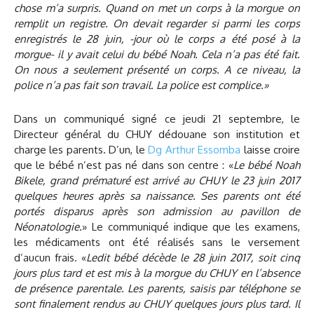
chose m’a surpris. Quand on met un corps à la morgue on
remplit un registre. On devait regarder si parmi les corps
enregistrés le 28 juin, -jour où le corps a été posé à la
morgue- il y avait celui du bébé Noah. Cela n’a pas été fait.
On nous a seulement présenté un corps. A ce niveau, la
police n’a pas fait son travail. La police est complice.»
Dans un communiqué signé ce jeudi 21 septembre, le
Directeur général du CHUY dédouane son institution et
charge les parents. D’un, le
Dg Arthur Essomba
laisse croire
que le bébé n’est pas né dans son centre : «
Le bébé Noah
Bikele, grand prématuré est arrivé au CHUY le 23 juin 2017
quelques heures après sa naissance. Ses parents ont été
portés disparus après son admission au pavillon de
Néonatologie.
» Le communiqué indique que les examens,
les médicaments ont été réalisés sans le versement
d’aucun frais. «
Ledit bébé décède le 28 juin 2017, soit cinq
jours plus tard et est mis à la morgue du CHUY en l’absence
de présence parentale. Les parents, saisis par téléphone se
sont finalement rendus au CHUY quelques jours plus tard. Il