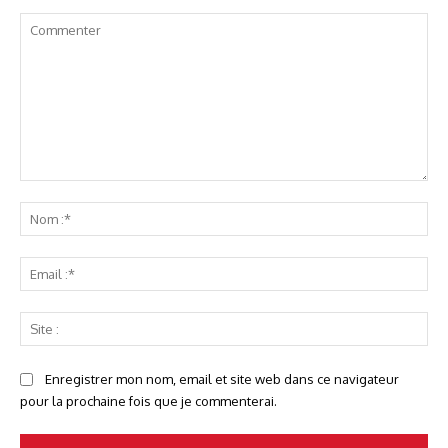
Commenter
No
:*
Ema
:*
Sit
:
Enregistrer mon nom, email et site web dans ce navigateur
pour la prochaine fois que je commenterai.