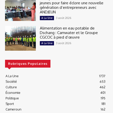
jeunes pour faire éclore une nouvelle
génération d’entrepreneurs avec
ANDJEUN
3 août 2026
A La Une
Alimentation en eau potable de
Dschang : Camwater et le Groupe
CGCOC à pied d’œuvre
3 août 2026
A La Une
Rubriques Populaires
A La Une
1737
Société
653
Culture
462
Économie
401
Politique
195
Sport
181
Cameroun
162