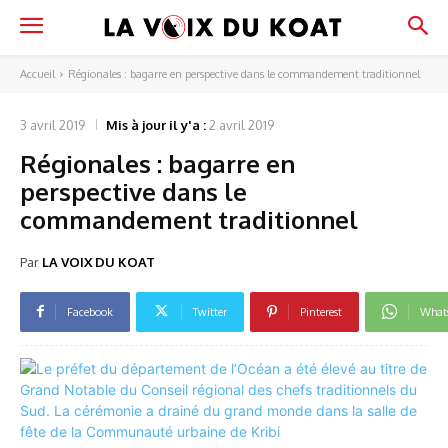
Accueil
Régionales : bagarre en perspective dans le commandement traditionnel
3 avril 2019
Mis à jour il y'a :
2 avril 2019
Régionales : bagarre en
perspective dans le
commandement traditionnel
Par
LA VOIX DU KOAT
Facebook
Twitter
Pinterest
What