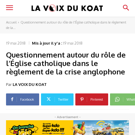
Accueil
Questionnement autour du rôle de l'Église catholique dans le règlement
de la...
19 mai 2018
Mis à jour il y'a :
19 mai 2018
Questionnement autour du rôle de
l’Église catholique dans le
règlement de la crise anglophone
Par
LA VOIX DU KOAT
Facebook
Twitter
Pinterest
What
- Advertisement -