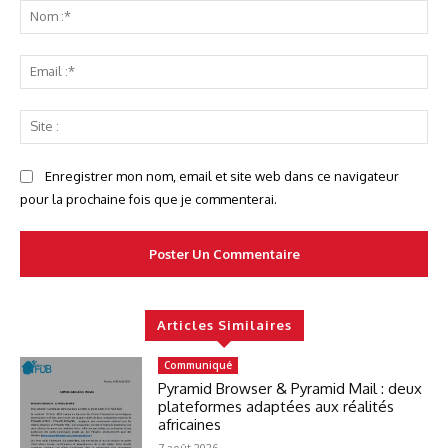
No
:*
Ema
:*
Sit
:
Enregistrer mon nom, email et site web dans ce navigateur
pour la prochaine fois que je commenterai.
Articles Similaires
Communiqué
Pyramid Browser & Pyramid Mail : deux
plateformes adaptées aux réalités
africaines
7 août 2026