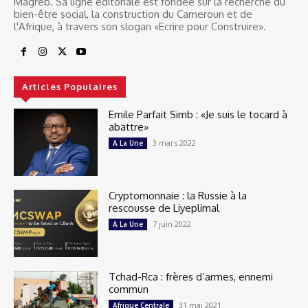
Magreb. Sa ligne éditoriale est fondée sur la recherche du
bien-être social, la construction du Cameroun et de
l'Afrique, à travers son slogan «Ecrire pour Construire».
Articles Populaires
Emile Parfait Simb : «Je suis le tocard à
abattre»
3 mars 2022
A La Une
Cryptomonnaie : la Russie à la
rescousse de Liyeplimal
7 juin 2022
A La Une
Tchad-Rca : frères d’armes, ennemi
commun
31 mai 2021
Afrique Centrale