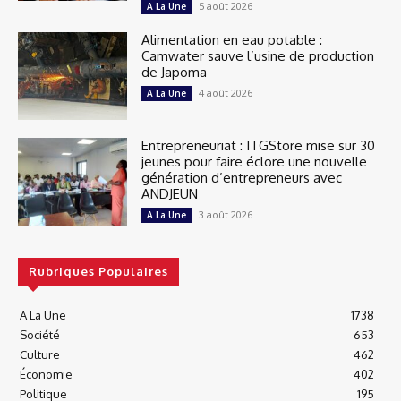
5 août 2026
A La Une
Alimentation en eau potable :
Camwater sauve l’usine de production
de Japoma
4 août 2026
A La Une
Entrepreneuriat : ITGStore mise sur 30
jeunes pour faire éclore une nouvelle
génération d’entrepreneurs avec
ANDJEUN
3 août 2026
A La Une
Rubriques Populaires
A La Une
1738
Société
653
Culture
462
Économie
402
Politique
195