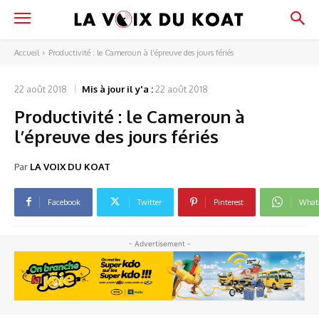
Accueil
Productivité : le Cameroun à l’épreuve des jours fériés
22 août 2018
Mis à jour il y'a :
22 août 2018
Productivité : le Cameroun à
l’épreuve des jours fériés
Par
LA VOIX DU KOAT
Facebook
Twitter
Pinterest
What
- Advertisement -