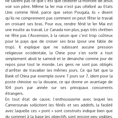
ne savent pas ce que c’est que célébrer la montée de Jésus
voir son père. Même la 1er mai n’est pas célébré au Etats
Unis comme férié, parce que selon Pougala, ils « disent
qu’ils ne comprennent pas comment on peut fêter le travail
en croisant ses bras. Pour eux, rendre férié le 1er Mai est
une insulte au travail. Le Canada non plus, pays très chrétien
ne fête pas l’Ascension, à la raison que c’est trop coûteux
pour le pays que de croiser ses bras (pour une fable de
trop). Il explique que ne subissant aucune pression
religieuse occidentale, la Chine pour s’en sortir a tout
simplement aboli le samedi et le dimanche comme jour de
repos pour tout le monde. Les gens ne sont pas obligés
d’arrêter de travailler les mêmes jours. Ce qui fait que la
Bank of China par exemple ouvre 7 jours sur 7, idem pour la
poste chinoise ou la douane, ce qui donne un avantage de
104 jours par année sur ses principaux concurrents
étrangers.
En tout état de cause, l’enthousiasme avec lequel les
Camerounais sollicitent les fériés et ses additifs, la facilité
avec laquelle ces « pont » sont construits indique bien que
du sommet à la base les objectifs sont encore peu visibles,