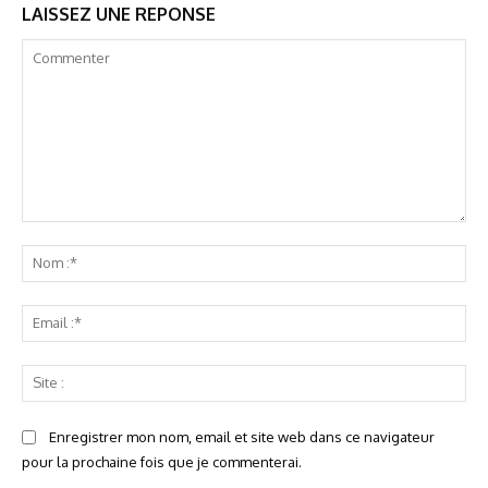
LAISSEZ UNE REPONSE
Commenter
No
:*
Ema
:*
Sit
:
Enregistrer mon nom, email et site web dans ce navigateur
pour la prochaine fois que je commenterai.