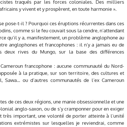
stes traqués par les forces coloniales. Des milliers
icains y vivent et y prospèrent, en toute harmonie ».
e pose-t-il ? Pourquoi ces éruptions récurrentes dans ces
nodins, comme si le feu couvait sous la cendre, n’attendant
Parce qu’il y a, manifestement, un problème anglophone au
re anglophones et francophones : il n’y a jamais eu de
es deux rives du Mungo, sur la base des différences
 du Cameroun francophone : aucune communauté du Nord-
pposée à la pratique, sur son territoire, des cultures et
uhl, Sawa… ou d’autres communautés de l’ex Cameroun
otes de ces deux régions, une manie obsessionnelle et une
olonial anglo-saxon, ou de s’y cramponner pour en exiger
t très important, une volonté de porter atteinte à l’unité
tations extrémistes sur lesquelles je reviendrai, comme