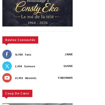
Restez Connectés
J'AIME
16,985
Fans
SUIVRE
2,458
Suiveurs
S'ABONNER
61,453
Abonnés
Coup De Cœur