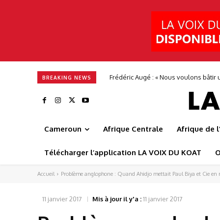
Frédéric Augé : « Nous voulons bâtir u
BREAKING NEWS
Cameroun
Afrique Centrale
Afrique de 
Télécharger l’application LA VOIX DU KOAT
O
Accueil
Problème anglophone : Quand Ahidjo mettait Paul Biya et Cie en 
11 janvier 2017
Mis à jour il y'a :
11 janvier 2017