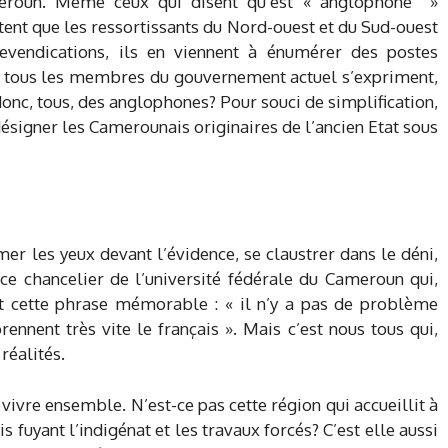
meroun. Même ceux qui disent qu’est « anglophone »
tent que les ressortissants du Nord-ouest et du Sud-ouest
revendications, ils en viennent à énumérer des postes
, tous les membres du gouvernement actuel s’expriment,
s donc, tous, des anglophones? Pour souci de simplification,
désigner les Camerounais originaires de l’ancien Etat sous
mer les yeux devant l’évidence, se claustrer dans le déni,
 chancelier de l’université fédérale du Cameroun qui,
ut cette phrase mémorable : « il n’y a pas de problème
nnent très vite le français ». Mais c’est nous tous qui,
 réalités.
vivre ensemble. N’est-ce pas cette région qui accueillit à
fuyant l’indigénat et les travaux forcés? C’est elle aussi