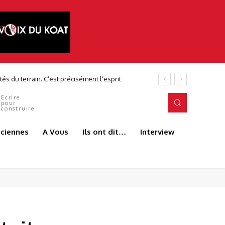
és du terrain. C’est précisément l’esprit
Ecrire
pour
construire
aciennes
A Vous
Ils ont dit…
Interview