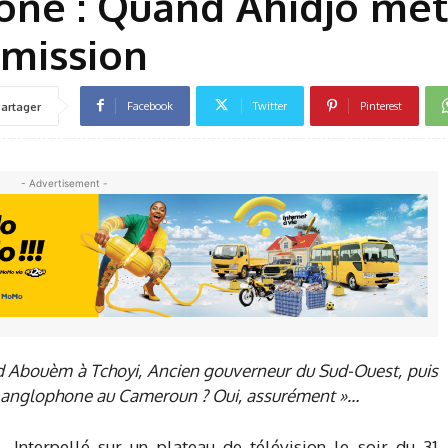
ne : Quand Ahidjo met
 mission
Facebook
Twitter
Pinterest
artager
- Advertisement -
id Abouèm à Tchoyi, Ancien gouverneur du Sud-Ouest, puis
me anglophone au Cameroun ? Oui, assurément »…
Interpellé sur un plateau de télévision le soir du 31