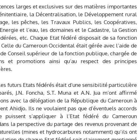
tences larges et exclusives sur des matières importantes
Pénitentiaire, la Décentralisation, le Développement rural
vage, les pêches, les Travaux Publics, les Coopératives,
Energie et l’eau, les domaines et le Cadastre, la Gestion
édérées, etc. Chaque Etat fédéré disposait de sa fonction
 Celle du Cameroun Occidental était gérée avec l’aide de
 de Conseil supérieur de la fonction publique, chargée de
ons et promotions ainsi qu’au respect des principes
ières.
es futurs Etats fédérés était d’une sensibilité particulière
éparés, J.N. Foncha, S.T. Muna et A.N. Jua m’ont affirmé
ussions avec la délégation de la République du Cameroun à
ent Ahidjo. Ils ne voulaient pas que d’éventuels accords
 puissent s’appliquer à l’Etat fédéré du Cameroun
 dans la perspective du partage des revenus provenant de
naturelles (mines et hydrocarbures notamment) qu’ils ont
pulation de chaque Etat fédéré soit clairement mentionné